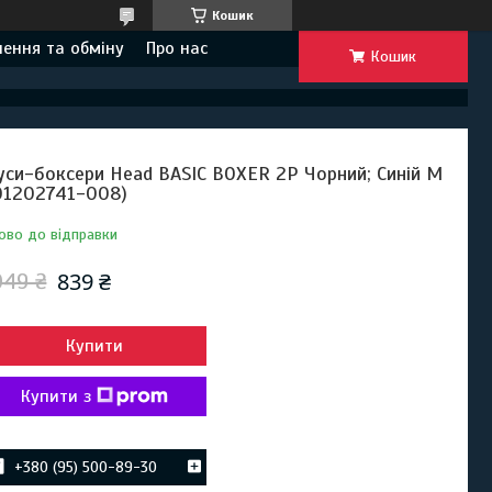
Кошик
ення та обміну
Про нас
Кошик
уси-боксери Head BASIC BOXER 2P Чорний; Синій M
01202741-008)
ово до відправки
839 ₴
049 ₴
Купити
Купити з
+380 (95) 500-89-30