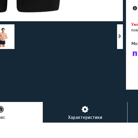
пов
У к
буд
пис
Характеристики