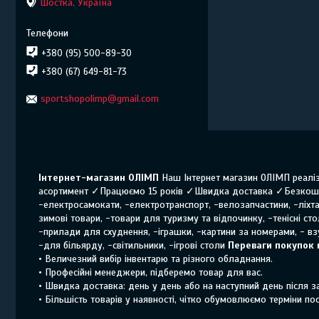
Шостка, Україна
+380 (95) 500-89-30
+380 (67) 649-81-73
sportshopolimp@gmail.com
Інтернет-магазин ОЛІМП
Наш Інтернет магазин ОЛІМП реаліз
асортимент ✓Працюємо 15 років ✓Швидка доставка ✓Безкошт
-електросамокати, -електротранспорт, -велозапчастини, -ліхтар
зимові товари, -товари для туризму та відпочинку, -тенісні ст
-прилади для схуднення, -іграшки, -картини за номерами, - взу
-для більярду, -світильники, -ігрові столи
Переваги покупок 
• Величезний вибір інвентарю та різного обладнання.
• Професійні менеджери, підберемо товар для вас.
• Швидка доставка: день у день або на наступний день після 
• Більшість товарів у наявності, чітко обумовлюємо терміни по