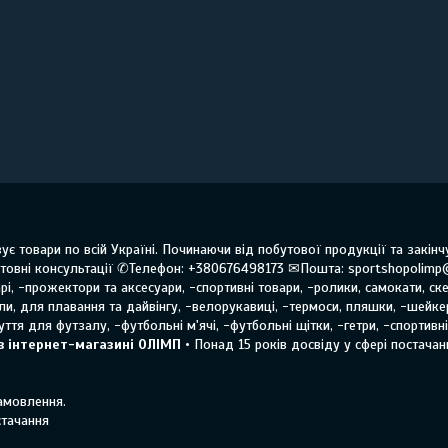
ує товари по всій Україні. Починаючи від побутової продукції та закі
овні консультації ✆Телефон: +380676498173 ✉Пошта: sportshopolimp
і, -прожектори та аксесуари, -спортивні товари, -ролики, самокати, ске
оли, для плавання та дайвінгу, -велорукавиці, -термоси, пляшки, -шейке
ття для футзалу, -футбольні м'ячі, -футбольні щітки, -гетри, -спортивн
в інтернет-магазині ОЛІМП
• Понад 15 років досвіду у сфері постачанн
замовлення.
стачання