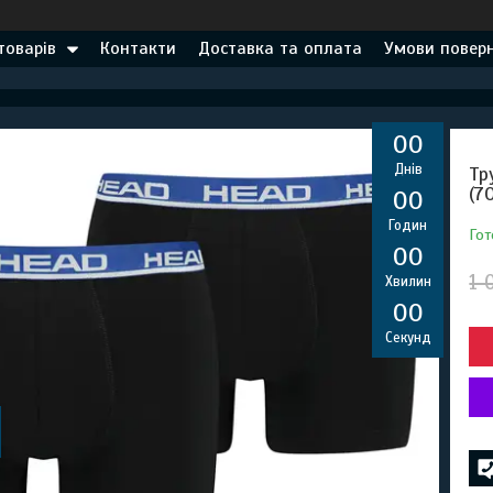
товарів
Контакти
Доставка та оплата
Умови поверн
0
0
Днів
Тр
(7
0
0
Годин
Гот
0
0
1 
Хвилин
0
0
Секунд