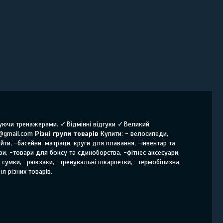
нчуючи тренажерами. ✓Відмінні відгуки ✓Великий
@gmail.com
Різні групи товарів
Купити: - велосипеди,
йти, -басейни, матраци, круги для плавання, -інвентар та
ри, -товари для боксу та єдиноборства, -фітнес аксесуари,
і сумки, -рюкзаки, -тренувальні шкарпетки, -термобілизна,
я різних товарів.