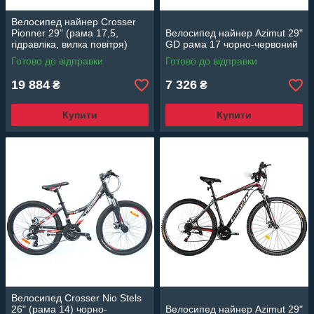
Велосипед найнер Crosser
Pionner 29" (рама 17,5,
Велосипед найнер Azimut 29"
гідравліка, вилка повітря)
GD рама 17 чорно-червоний
чорно-синій
Готово до відправки
Готово до відправки
19 884
7 326
₴
₴
Купити
Купити
Велосипед Crosser Nio Stels
26" (рама 14) чорно-
Велосипед найнер Azimut 29"