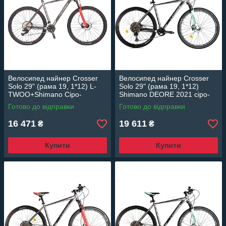
Велосипед найнер Crosser
Велосипед найнер Crosser
Solo 29" (рама 19, 1*12) L-
Solo 29" (рама 19, 1*12)
TWOO+Shimano Сіро-
Shimano DEORE 2021 сіро-
червоний
зелений
Готово до відправки
Готово до відправки
16 471
19 611
₴
₴
Купити
Купити