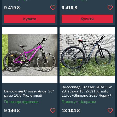
9 419
9 419
₴
₴
Купити
Купити
Велосипед Crosser SHADOW
Велосипед Crosser Angel 26"
29" (рама 19, 2х9) Hidraulic
рама 16,5 Фіолетовий
Ltwoo+Shimano 2026 Чорний
Готово до відправки
Готово до відправки
9 146
13 104
₴
₴