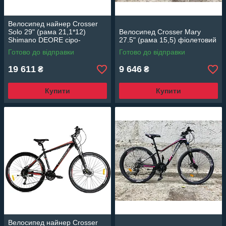
Велосипед найнер Crosser
Solo 29" (рама 21,1*12)
Велосипед Crosser Mary
Shimano DEORE сіро-
27.5" (рама 15,5) фіолетовий
червоний
Готово до відправки
Готово до відправки
19 611
9 646
₴
₴
Купити
Купити
Велосипед найнер Crosser