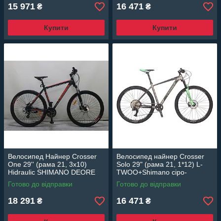
15 971
16 471
₴
₴
Купити
Купити
Велосипед Найнер Crosser
Велосипед найнер Crosser
One 29'' (рама 21, 3х10)
Solo 29" (рама 21, 1*12) L-
Hidraulic SHIMANO DEORE
TWOO+Shimano сіро-
чорно-червоний
зелений
Готово до відправки
Готово до відправки
18 291
16 471
₴
₴