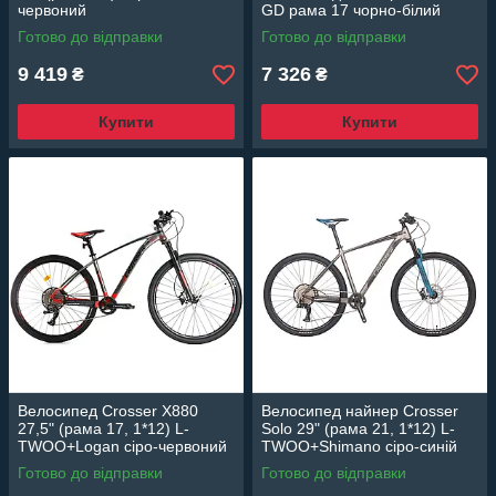
червоний
GD рама 17 чорно-білий
Готово до відправки
Готово до відправки
9 419
7 326
₴
₴
Купити
Купити
Велосипед Crosser X880
Велосипед найнер Crosser
27,5" (рама 17, 1*12) L-
Solo 29" (рама 21, 1*12) L-
TWOO+Logan сіро-червоний
TWOO+Shimano сіро-синій
Готово до відправки
Готово до відправки