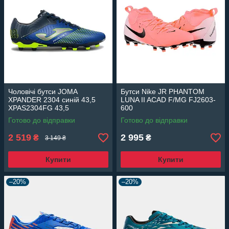
Чоловічі бутси JOMA
Бутси Nike JR PHANTOM
XPANDER 2304 синій 43,5
LUNA II ACAD F/MG FJ2603-
XPAS2304FG 43,5
600
Готово до відправки
Готово до відправки
2 519
2 995
₴
₴
3 149 ₴
Купити
Купити
–20%
–20%