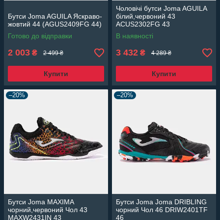
Чоловічі бутси Joma AGUILA
Бутси Joma AGUILA Яскраво-
білий,червоний 43
жовтий 44 (AGUS2409FG 44)
ACUS2302FG 43
Готово до відправки
В наявності
2 003
3 432
₴
₴
2 499 ₴
4 289 ₴
Купити
Купити
–20%
–20%
Бутси Joma MAXIMA
Бутси Joma Joma DRIBLING
чорний,червоний Чол 43
чорний Чол 46 DRIW2401TF
MAXW2431IN 43
46