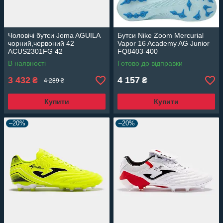
Чоловічі бутси Joma AGUILA
Бутси Nike Zoom Mercurial
чорний,червоний 42
Vapor 16 Academy AG Junior
ACUS2301FG 42
FQ8403-400
В наявності
Готово до відправки
3 432
4 157
₴
₴
4 289 ₴
Купити
Купити
–20%
–20%