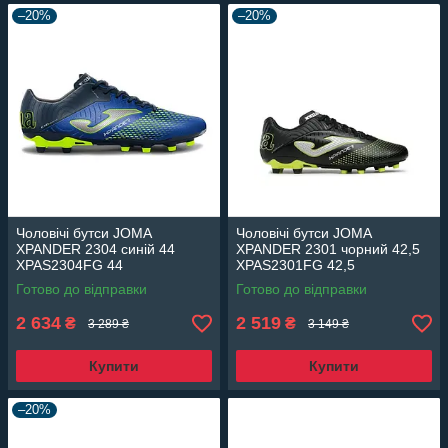
–20%
–20%
Чоловічі бутси JOMA
Чоловічі бутси JOMA
XPANDER 2304 синій 44
XPANDER 2301 чорний 42,5
XPAS2304FG 44
XPAS2301FG 42,5
Готово до відправки
Готово до відправки
2 634
2 519
₴
₴
3 289 ₴
3 149 ₴
Купити
Купити
–20%