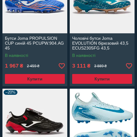
Бутси Joma PROPULSION
Чоловічі бутси Joma
CUP синій 45 PCUPW.904.AG
EVOLUTION бірюзовий 43,5
45
ECUS2305FG 43,5
В наявності
В наявності
1 967
3 111
₴
₴
2 459 ₴
3 889 ₴
Купити
Купити
–20%