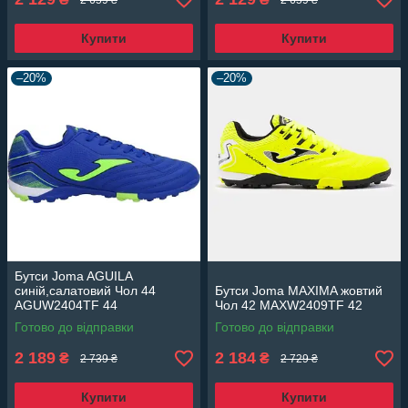
Купити
Купити
–20%
–20%
Бутси Joma AGUILA
синій,салатовий Чол 44
Бутси Joma MAXIMA жовтий
AGUW2404TF 44
Чол 42 MAXW2409TF 42
Готово до відправки
Готово до відправки
2 189
2 184
₴
₴
2 739 ₴
2 729 ₴
Купити
Купити