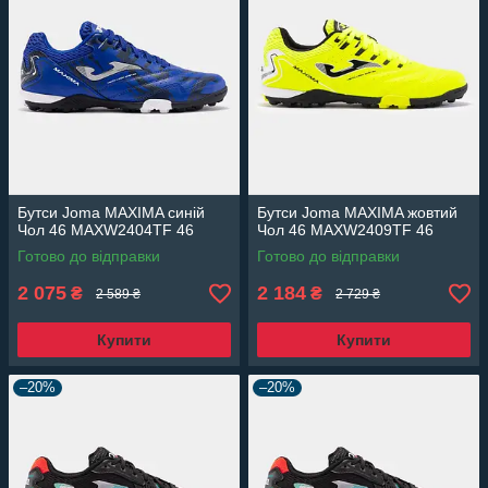
Бутси Joma MAXIMA синій
Бутси Joma MAXIMA жовтий
Чол 46 MAXW2404TF 46
Чол 46 MAXW2409TF 46
Готово до відправки
Готово до відправки
2 075
2 184
₴
₴
2 589 ₴
2 729 ₴
Купити
Купити
–20%
–20%