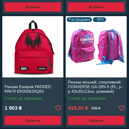
Купити
Купити
Распродажа
–30%
Рюкзак міський, спортивний
Рюкзак Eastpak PADDED
CONVERSE GA-289-5 (PL, р-
PAK'R EK000620Q83
р 43х30х13см, рожевий)
Готово до відправки
Готово до відправки
1 903
416,50
₴
₴
595 ₴
Купити
Купити