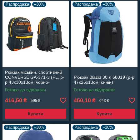
Распродажа
–30%
Распродажа
–30%
Рюкзак міський, спортивний
CONVERSE GA-371-3 (PL, р-
Рюкзак Blazid 30 л 68019 (р-р
р 43х30х13см, чорно-
47х26х13см, синій)
помаранчевий)
Готово до відправки
Готово до відправки
416,50
450,10
₴
₴
595 ₴
643 ₴
Купити
Купити
Распродажа
–30%
Распродажа
–30%