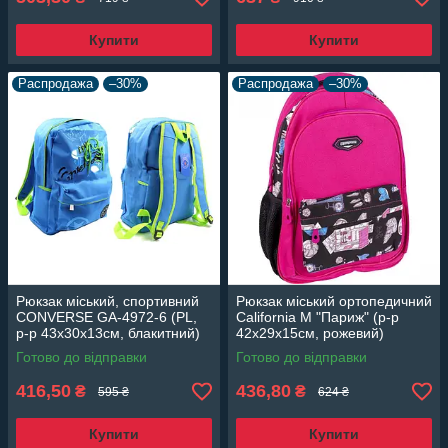
Купити
Купити
Распродажа
–30%
Распродажа
–30%
Рюкзак міський, спортивний
Рюкзак міський ортопедичний
CONVERSE GA-4972-6 (PL,
California M "Париж" (р-р
р-р 43х30х13см, блакитний)
42х29х15см, рожевий)
Готово до відправки
Готово до відправки
416,50
436,80
₴
₴
595 ₴
624 ₴
Купити
Купити