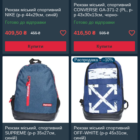
Рюкзак міський, спортивний
Рюкзак міський спортивний
CONVERSE GA-371-2 (PL, р-
NIKE (р-р 44х29см, синій)
р 43х30х13см, чорно-
фіолетовий)
Готово до відправки
Готово до відправки
409,50
416,50
₴
₴
455 ₴
595 ₴
Купити
Купити
Распродажа
–10%
Рюкзак міський, спортивний
Рюкзак міський спортивний
SUPREME (р-р 35х27см,
OFF-WHITE (р-р 45х31см,
синій)
синій)