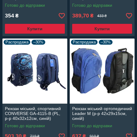
Готово до відправки
Готово до відправки
354
389,70
₴
₴
433 ₴
Купити
Купити
Распродажа
–30%
Распродажа
–30%
Рюкзак міський, спортивний
Рюкзак міський ортопедичний
CONVERSE GA-4115-В (PL,
Leader M (р-р 42х29х15см,
р-р 40х32х12см, синій)
синій)
Готово до відправки
Готово до відправки
503,30
637
₴
₴
719 ₴
910 ₴