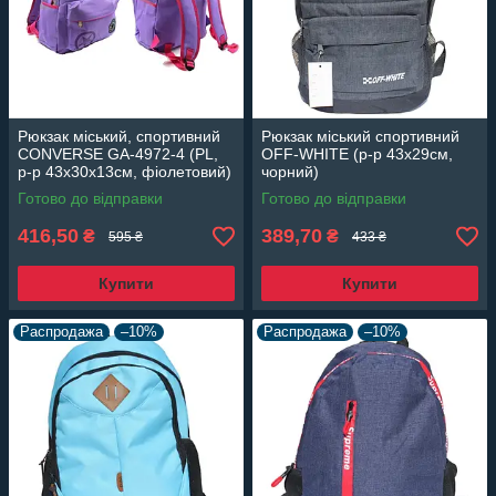
Рюкзак міський, спортивний
Рюкзак міський спортивний
CONVERSE GA-4972-4 (PL,
OFF-WHITE (р-р 43х29см,
р-р 43х30х13см, фіолетовий)
чорний)
Готово до відправки
Готово до відправки
416,50
389,70
₴
₴
595 ₴
433 ₴
Купити
Купити
Распродажа
–10%
Распродажа
–10%