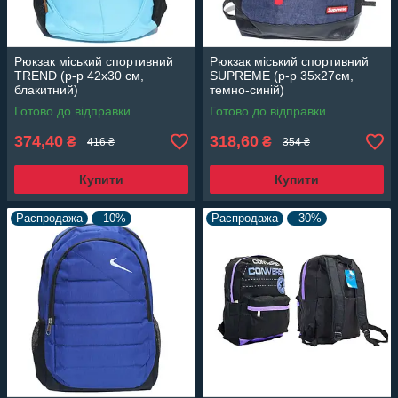
Рюкзак міський спортивний
Рюкзак міський спортивний
TREND (р-р 42х30 см,
SUPREME (р-р 35х27см,
блакитний)
темно-синій)
Готово до відправки
Готово до відправки
374,40
318,60
₴
₴
416 ₴
354 ₴
Купити
Купити
Распродажа
–10%
Распродажа
–30%