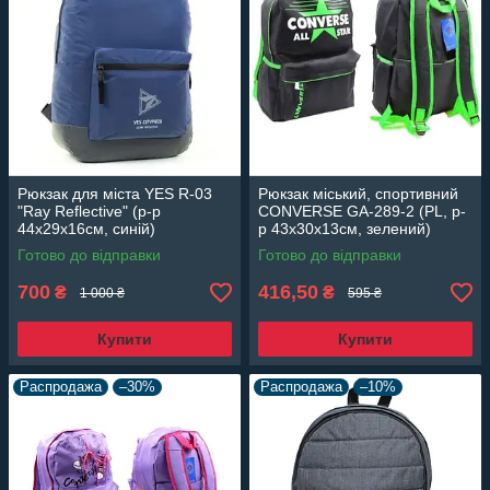
Рюкзак для міста YES R-03
Рюкзак міський, спортивний
"Ray Reflective" (р-р
CONVERSE GA-289-2 (PL, р-
44х29х16см, синій)
р 43х30х13см, зелений)
Готово до відправки
Готово до відправки
700
416,50
₴
₴
1 000 ₴
595 ₴
Купити
Купити
Распродажа
–30%
Распродажа
–10%