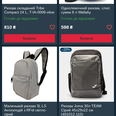
Рюкзак складаний Tribe
Однолямочний рюкзак, слніг,
Compact 24 L, T-IA-0008-olive
сумка 8 л Wallaby
Готово до відправки
Готово до відправки
810
598
₴
₴
Купити
Купити
–20%
Маленький рюкзак 3L LS
Рюкзак Joma 30л TEAM
Антизлодій з RFid світло-
Сірий 45х29х22 см
сірий
(401012.110)