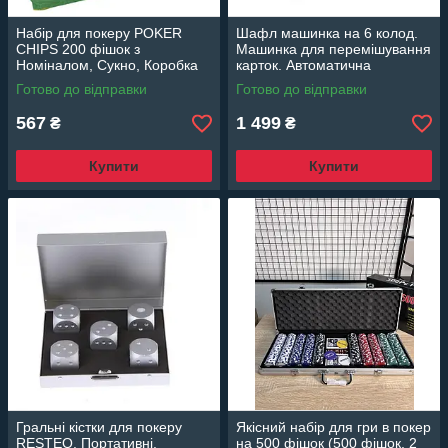
Набір для покеру POKER
Шафл машинка на 6 колод.
CHIPS 200 фішок з
Машинка для перемішування
Номіналом, Сукно, Коробка
карток. Автоматична
NP25712-2
машинка для тасування карт
Готово до відправки
Готово до відправки
567
1 499
₴
₴
Купити
Купити
Гральні кістки для покеру
Якісний набір для гри в покер
RESTEQ. Портативні.
на 500 фішок (500 фішок, 2