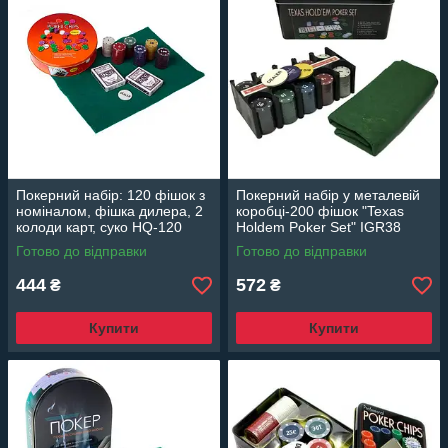
Покерний набір: 120 фішок з
Покерний набір у металевій
номіналом, фішка дилера, 2
коробці-200 фішок "Texas
колоди карт, суко HQ-120
Holdem Poker Set" IGR38
Готово до відправки
Готово до відправки
444
572
₴
₴
Купити
Купити