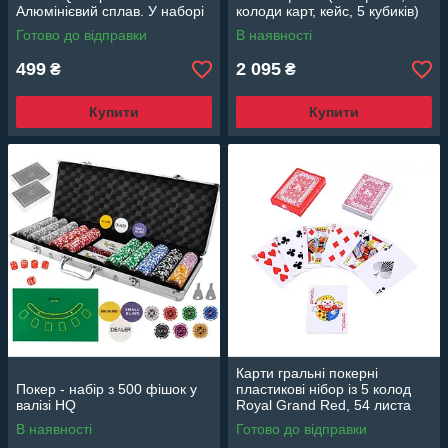
Алюмінієвий сплав. У наборі
колоди карт, кейс, 5 кубиків)
5 гральних кісток.
Готово до відправки
В наявності
499
2 095
₴
₴
Купити
Купити
Карти гральні покерні
Покер - набір з 500 фішок у
пластикові нібор із 5 колод
валізі HQ
Royal Grand Red, 54 листа
червоні
В наявності
Готово до відправки