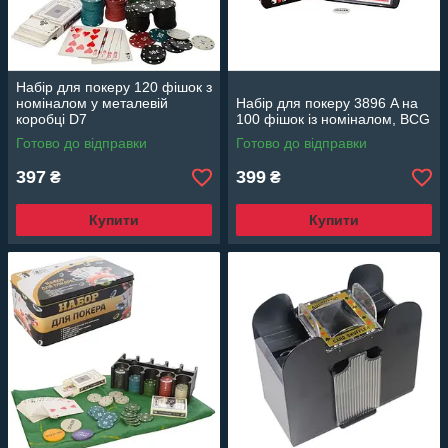
Набір для покеру 120 фішок з
номіналом у металевій
Набір для покеру 3896 A на
коробці D7
100 фішок із номіналом, BCG
Готово до відправки
Готово до відправки
397
399
₴
₴
Купити
Купити