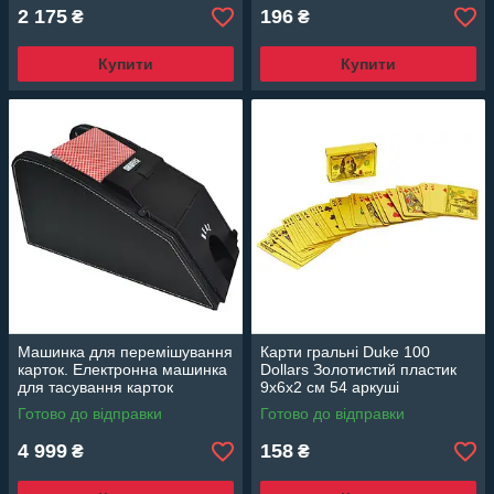
2 175
196
₴
₴
Купити
Купити
Машинка для перемішування
Карти гральні Duke 100
карток. Електронна машинка
Dollars Золотистий пластик
для тасування карток
9x6x2 см 54 аркуші
Готово до відправки
Готово до відправки
4 999
158
₴
₴