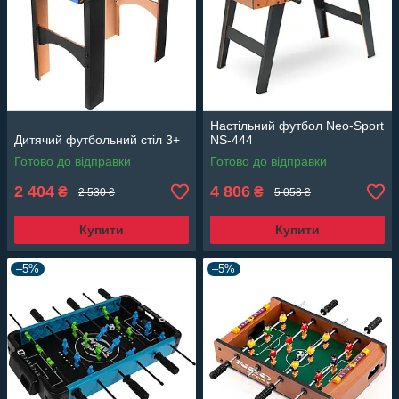
Настільний футбол Neo-Sport
Дитячий футбольний стіл 3+
NS-444
Готово до відправки
Готово до відправки
2 404
4 806
₴
₴
2 530 ₴
5 058 ₴
Купити
Купити
–5%
–5%