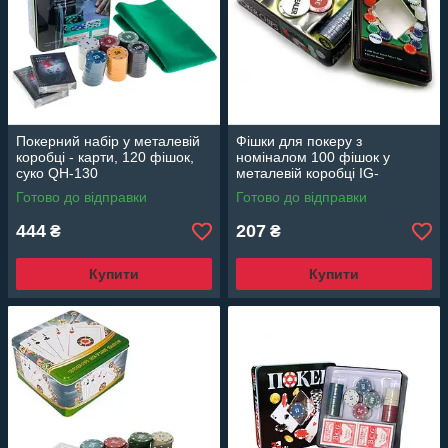
Покерний набір у металевій
Фішки для покеру з
коробці - карти, 120 фішок,
номіналом 100 фішок у
суко QH-130
металевій коробці IG-
1102110
Готово до відправки
Готово до відправки
444
207
₴
₴
Купити
Купити