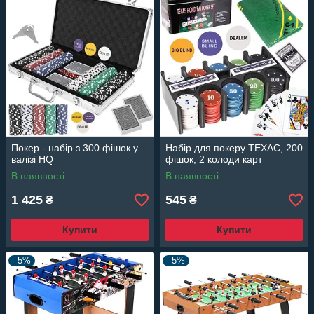
Покер - набір з 300 фішок у
Набір для покеру ТЕХАС, 200
валізі HQ
фішок, 2 колоди карт
В наявності
В наявності
1 425
545
₴
₴
Купити
Купити
–5%
–5%