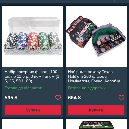
Набір покерних фішок - 100
Набір для покеру Texas
шт. по 11,5 р. З номіналом (1,
Hold'em 200 фішок з
5, 25, 50 і 100)
Номіналом, Сукно, Коробка
THS-153
Готово до відправки
Готово до відправки
595
664
₴
₴
Купити
Купити