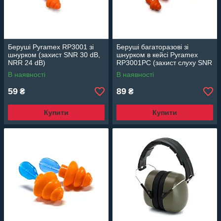
Беруші Pyramex RP3001 зі
Беруші багаторазові зі
шнурком (захист SNR 30 dB,
шнурком в кейсі Pyramex
NRR 24 dB)
RP3001PC (захист слуху SNR
30 дБ)
В наявності
В наявності
59
89
₴
₴
Купити
Купити