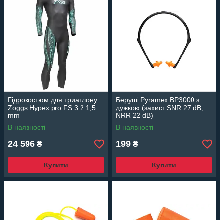
Гідрокостюм для триатлону
Беруші Pyramex BP3000 з
Zoggs Hypex pro FS 3.2.1,5
дужкою (захист SNR 27 dB,
mm
NRR 22 dB)
В наявності
В наявності
24 596
199
₴
₴
Купити
Купити