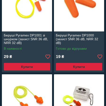
Беруші Pyramex DP1001 зі
Беруші Pyramex DP1000
шнурком (захист SNR 36 dB,
(захист SNR 36 dB, NRR 32
NRR 32 dB)
dB)
В наявності
Готово до відправки
29
19
₴
₴
Купити
Купити