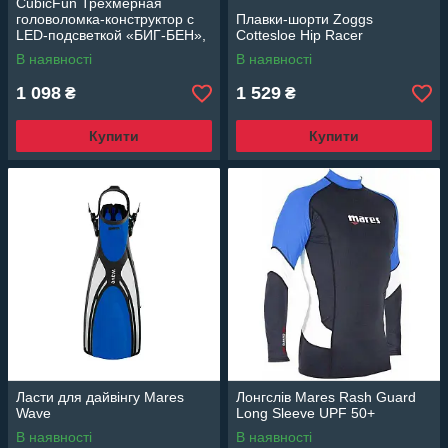
CubicFun Трёхмерная
головоломка-конструктор с
Плавки-шорти Zoggs
LED-подсветкой «БИГ-БЕН»,
Cottesloe Hip Racer
L537h
В наявності
В наявності
1 098
1 529
₴
₴
Купити
Купити
Ласти для дайвінгу Mares
Лонгслів Mares Rash Guard
Wave
Long Sleeve UPF 50+
В наявності
В наявності