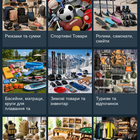
Рюкзаки та сумки
Спортивні Товари
Ролики, самокати,
скейти
Басейни, матраци,
Зимові товари та
Туризм та
круги для
інвентар
відпочинок
плавання та
аксесуари