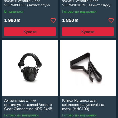
захисні Venture Gear
захисні Venture Gear
VGPM8065C (захист слуху
VGPM9010PC (захист слуху
SNR 26 дБ, беруші в
NRR 24 дБ, беруші в
В наявності
Готово до відправки
комплеті), фіолетові
комплекті), рожеві
1 990
1 850
₴
₴
Купити
Купити
Активні навушники
Кліпса Pyramex для
протишумні захисні Venture
кріплення навушників та
Gear Clandestine NRR 24dB
касок (HHC100)
(колір графіт)
Готово до відправки
Готово до відправки