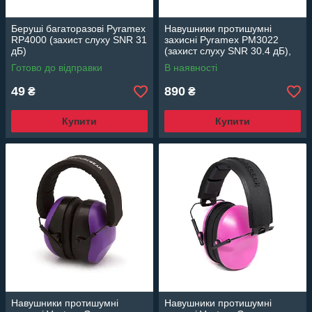
Беруші багаторазові Pyramex
Навушники протишумні
RP4000 (захист слуху SNR 31
захисні Pyramex PM3022
дБ)
(захист слуху SNR 30.4 дБ),
кольору олива
Готово до відправки
В наявності
49
890
₴
₴
Купити
Купити
Навушники протишумні
Навушники протишумні