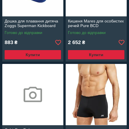
Дошка для плавання дитяча
Кишеня Mares для особистих
Zoggs Superman Kickboard
речей Pure BCD
Готово до відправки
Готово до відправки
883
2 652
₴
₴
Купити
Купити