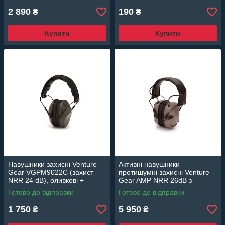
2 890
190
₴
₴
Купити
Купити
Навушники захисні Venture
Активні навушники
Gear VGPM9022C (захист
протишумні захисні Venture
NRR 24 dB), оливкові +
Gear AMP NRR 26dB з
беруші в комплекті
Bluetooth (пісочного кольору)
Готово до відправки
Готово до відправки
1 750
5 950
₴
₴