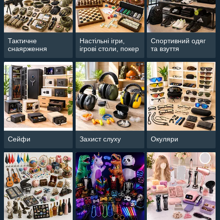
Тактичне
Настільні ігри,
Спортивний одяг
снаярження
ігрові столи, покер
та взуття
Сейфи
Захист слуху
Окуляри