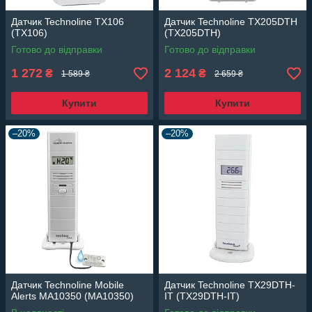
Датчик Technoline TX106
Датчик Technoline TX205DTH
(TX106)
(TX205DTH)
Готово до відправки
Готово до відправки
1 272
2 124
₴
₴
1 589 ₴
2 659 ₴
Купити
Купити
–20%
–20%
Датчик Technoline Mobile
Датчик Technoline TX29DTH-
Alerts MA10350 (MA10350)
IT (TX29DTH-IT)