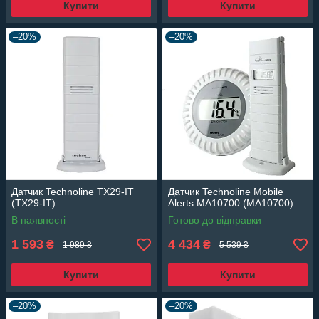
Купити
Купити
–20%
–20%
Датчик Technoline TX29-IT
Датчик Technoline Mobile
(TX29-IT)
Alerts MA10700 (MA10700)
В наявності
Готово до відправки
1 593
4 434
₴
₴
1 989 ₴
5 539 ₴
Купити
Купити
–20%
–20%