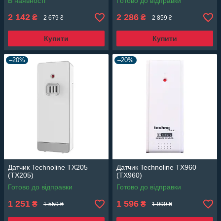
В наявності
Готово до відправки
2 142
2 286
₴
₴
2 679 ₴
2 859 ₴
Купити
Купити
–20%
–20%
Датчик Technoline TX205
Датчик Technoline TX960
(TX205)
(TX960)
Готово до відправки
Готово до відправки
1 251
1 596
₴
₴
1 559 ₴
1 999 ₴