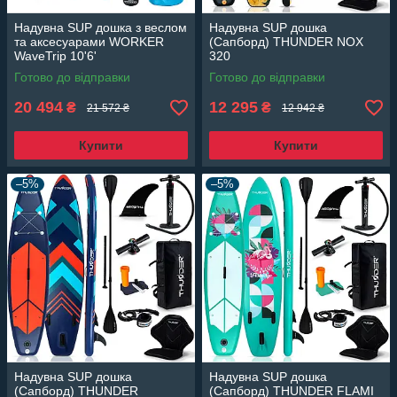
Надувна SUP дошка з веслом
Надувна SUP дошка
та аксесуарами WORKER
(Сапборд) THUNDER NOX
WaveTrip 10'6'
320
Готово до відправки
Готово до відправки
20 494
12 295
₴
₴
21 572 ₴
12 942 ₴
Купити
Купити
–5%
–5%
Надувна SUP дошка
Надувна SUP дошка
(Сапборд) THUNDER
(Сапборд) THUNDER FLAMI