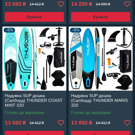
13 692
14 250
₴
₴
14 412 ₴
14 999 ₴
Купити
Купити
–5%
–5%
Надувна SUP дошка
Надувна SUP дошка
(Сапборд) THUNDER COAST
(Сапборд) THUNDER MARIS
MINT 320
320
Готово до відправки
Готово до відправки
13 692
13 692
₴
₴
14 412 ₴
14 412 ₴