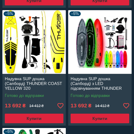
Купити
Купити
–5%
–5%
Надувна SUP дошка
Надувна SUP дошка
(Сапборд) THUNDER COAST
(Сапборд) з LED
YELLOW 320
підсвічуванням THUNDER
MOSSA 320
Готово до відправки
Готово до відправки
13 692
13 692
₴
₴
14 412 ₴
14 412 ₴
Купити
Купити
–5%