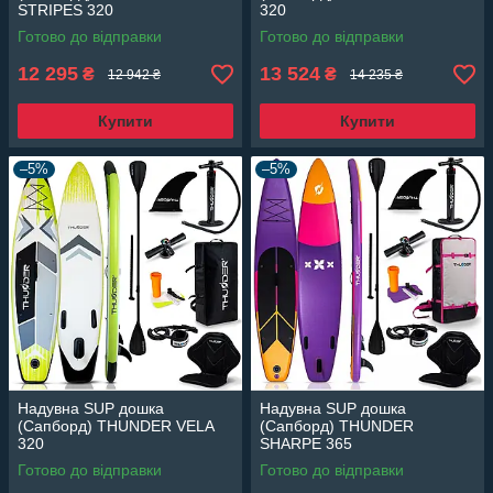
STRIPES 320
320
Готово до відправки
Готово до відправки
12 295
13 524
₴
₴
12 942 ₴
14 235 ₴
Купити
Купити
–5%
–5%
Надувна SUP дошка
Надувна SUP дошка
(Сапборд) THUNDER VELA
(Сапборд) THUNDER
320
SHARPE 365
Готово до відправки
Готово до відправки