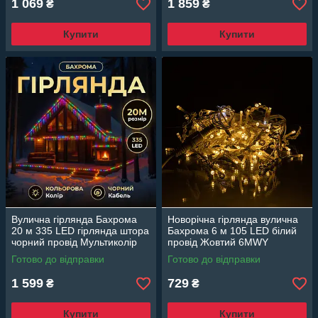
1 069
1 859
₴
₴
Купити
Купити
Вулична гірлянда Бахрома
Новорічна гірлянда вулична
20 м 335 LED гірлянда штора
Бахрома 6 м 105 LED білий
чорний провід Мультиколір
провід Жовтий 6МWY
20MBML
Готово до відправки
Готово до відправки
1 599
729
₴
₴
Купити
Купити