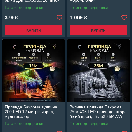
білий дріт бахрома 18 ниток
мережі, білий
3МWML
Готово до відправки
Готово до відправки
379
1 069
₴
₴
Купити
Купити
Гірлянда Бахрома вулична
Вулична гірлянда Бахрома
200 LED 12 метрів чорна,
25 м 405 LED гірлянда штора
мультиколор
білий провід Білий 25MWW
Готово до відправки
Готово до відправки