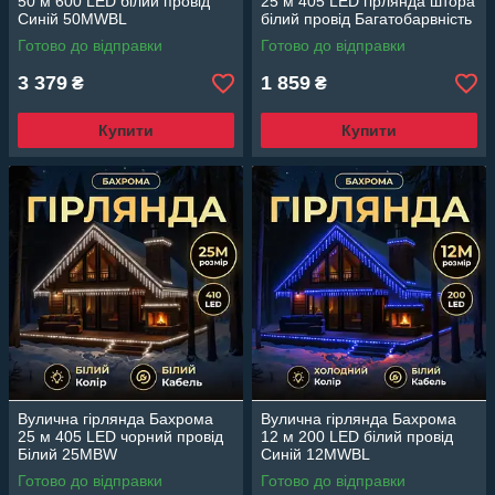
50 м 600 LED білий провід
25 м 405 LED гірлянда штора
Синій 50MWBL
білий провід Багатобарвність
25MWML
Готово до відправки
Готово до відправки
3 379
1 859
₴
₴
Купити
Купити
Вулична гірлянда Бахрома
Вулична гірлянда Бахрома
25 м 405 LED чорний провід
12 м 200 LED білий провід
Білий 25MBW
Синій 12MWBL
Готово до відправки
Готово до відправки