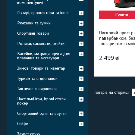
комплектуючі
Ліхтарі, прожектори та інше
Купити
Рюкзаки та сумки
Пусковий пристрі
Спортивні Товари
павербанком, бе
Ролики, самокати, скейти
ліхтариком і ємн
Басейни, матраци, круги для
2 499 ₴
плавання та аксесуари
Зимові товари та інвентар
Туризм та відпочинок
Тактичне снаярження
Настільні ігри, ігрові столи,
покер
Спортивний одяг та взуття
Сейфи
Захист слуху