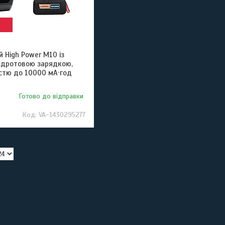
й High Power M10 із
здротовою зарядкою,
істю до 10000 мА·год
Готово до відправки
VA-1430295277