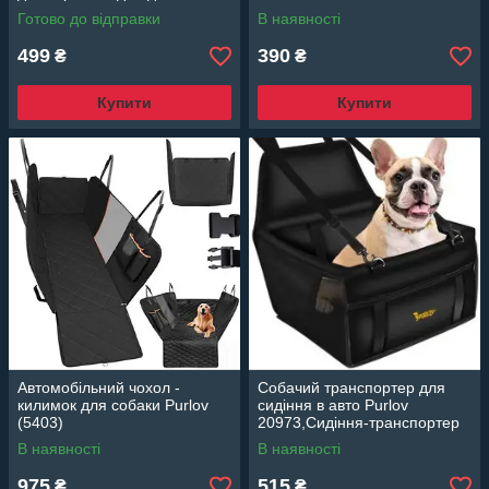
тварин з ілюмінатором
Готово до відправки
В наявності
499
390
₴
₴
Купити
Купити
Автомобільний чохол -
Собачий транспортер для
килимок для собаки Purlov
сидіння в авто Purlov
(5403)
20973,Сидіння-транспортер
для тварин
В наявності
В наявності
975
515
₴
₴