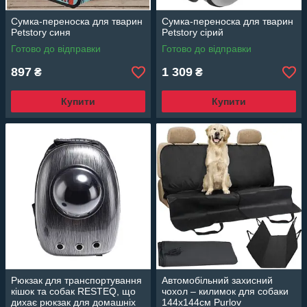
Сумка-переноска для тварин
Сумка-переноска для тварин
Petstory синя
Petstory сірий
Готово до відправки
Готово до відправки
897
1 309
₴
₴
Купити
Купити
Рюкзак для транспортування
Автомобільний захисний
кішок та собак RESTEQ, що
чохол – килимок для собаки
дихає рюкзак для домашніх
144х144см Purlov