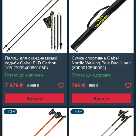
Палиці для скандинавської
Сумка спортивна Gabel
ходьби Gabel FLD Carbon
Nordic Walking Pole Bag 1 pair
105 (7009400801050)
(8009010500002)
Готово до відправки
Готово до відправки
7 979
792
₴
₴
9 969 ₴
989 ₴
Купити
Купити
–20%
–20%