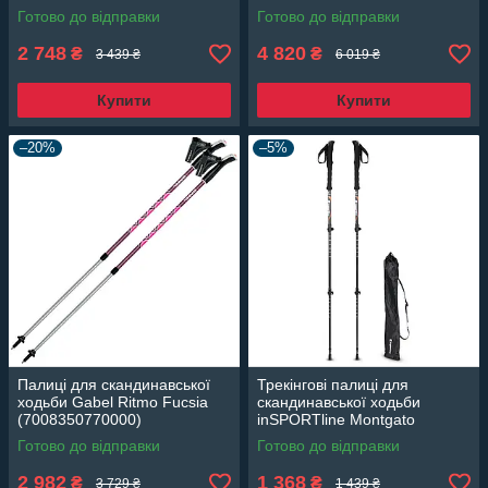
Готово до відправки
Готово до відправки
2 748
4 820
₴
₴
3 439 ₴
6 019 ₴
Купити
Купити
–20%
–5%
Палиці для скандинавської
Трекінгові палиці для
ходьби Gabel Ritmo Fucsia
скандинавської ходьби
(7008350770000)
inSPORTline Montgato
Готово до відправки
Готово до відправки
2 982
1 368
₴
₴
3 729 ₴
1 439 ₴