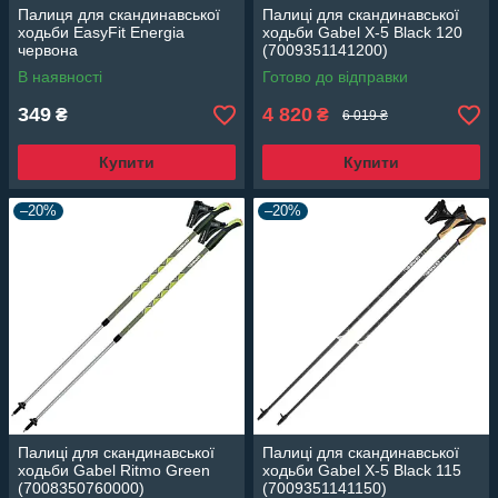
Палиця для скандинавської
Палиці для скандинавської
ходьби EasyFit Energia
ходьби Gabel X-5 Black 120
червона
(7009351141200)
В наявності
Готово до відправки
349
4 820
₴
₴
6 019 ₴
Купити
Купити
–20%
–20%
Палиці для скандинавської
Палиці для скандинавської
ходьби Gabel Ritmo Green
ходьби Gabel X-5 Black 115
(7008350760000)
(7009351141150)