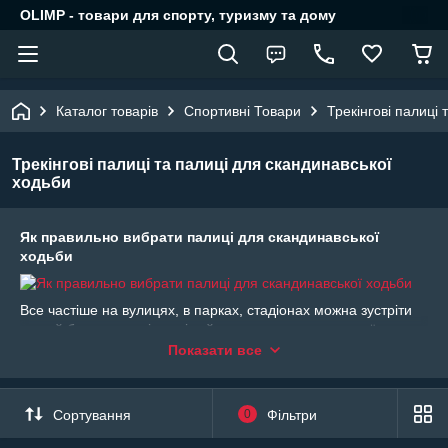
OLIMP - товари для спорту, туризму та дому
Каталог товарів
Спортивні Товари
Трекінгові палиці
Трекінгові палиці та палиці для скандинавської
ходьби
Як правильно вибрати палиці для скандинавської
ходьби
Все частіше на вулицях, в парках, стадіонах можна зустріти
людей будь-якого віку, які займаються скандинавської
ходьбою. Освоїти цей корисний і простий вид спорту може
Показати все
кожен. Техніка спортивної ходьби відрізняється від звичайної,
за рахунок збільшення кроку і розмаху рук, які утримують
певним хватом палиці для скандинавської ходьби.
Сортування
0
Фільтри