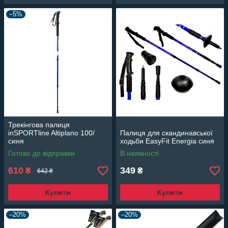
–5%
Трекінгова палиця
inSPORTline Altiplano 100/
Палиця для скандинавської
синя
ходьби EasyFit Energia синя
Готово до відправки
В наявності
610
349
₴
₴
642 ₴
Купити
Купити
–20%
–20%