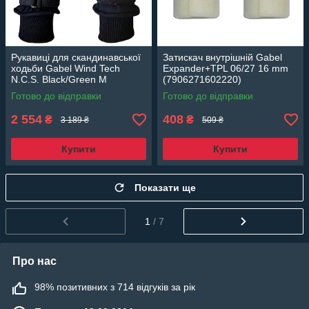
Рукавиці для скандинавської
Затискач внутрішній Gabel
ходьби Gabel Wind Tech
Expander+TPL 06/27 16 mm
N.C.S. Black/Green M
(7906271602220)
(8015012100008)
Готово до відправки
Готово до відправки
2 554
408
₴
₴
3 189 ₴
509 ₴
Купити
Купити
Показати ще
1
/ 7
Про нас
98% позитивних з 714 відгуків за рік