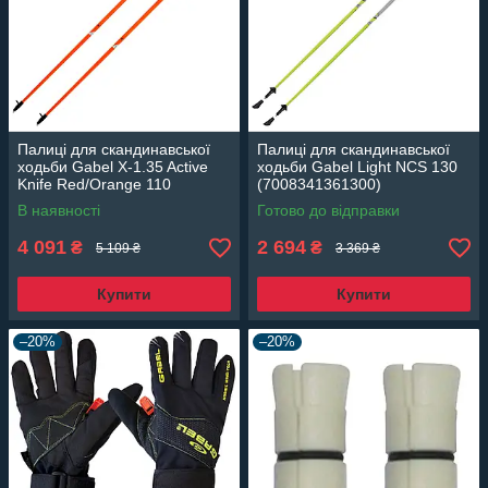
Палиці для скандинавської
Палиці для скандинавської
ходьби Gabel X-1.35 Active
ходьби Gabel Light NCS 130
Knife Red/Orange 110
(7008341361300)
(7009361151100)
В наявності
Готово до відправки
4 091
2 694
₴
₴
5 109 ₴
3 369 ₴
Купити
Купити
–20%
–20%