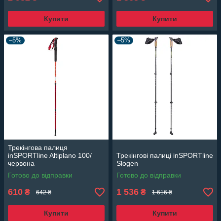
Купити
Купити
–5%
–5%
Трекінгова палиця
inSPORTline Altiplano 100/
Трекінгові палиці inSPORTline
червона
Slogen
Готово до відправки
Готово до відправки
610
1 536
₴
₴
642 ₴
1 616 ₴
Купити
Купити