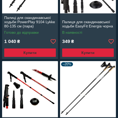
Палиці для скандинавської
ходьби PowerPlay 9104 Lykke
Палиця для скандинавської
80-135 см (пара)
ходьби EasyFit Energia чорна
Готово до відправки
В наявності
1 040
349
₴
₴
Купити
Купити
–20%