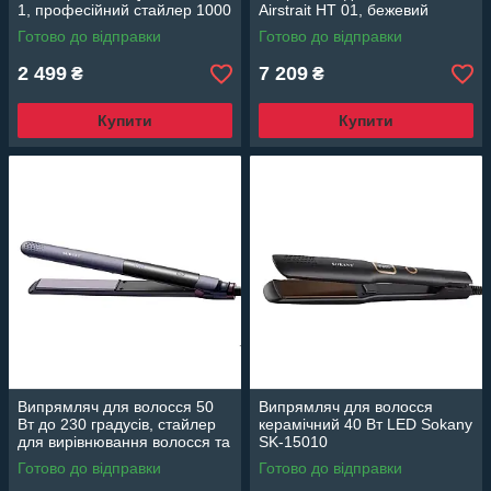
1, професійний стайлер 1000
Airstrait HT 01, бежевий
Вт
Готово до відправки
Готово до відправки
2 499
7 209
₴
₴
Купити
Купити
Випрямляч для волосся 50
Випрямляч для волосся
Вт до 230 градусів, стайлер
керамічний 40 Вт LED Sokany
для вирівнювання волосся та
SK-15010
завивки Sokany SK-1929
Готово до відправки
Готово до відправки