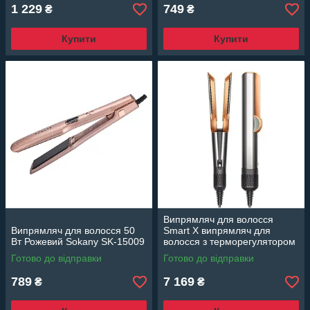
1 229
749
₴
₴
Купити
Купити
Випрямляч для волосся
Випрямляч для волосся 50
Smart X випрямляч для
Вт Рожевий Sokany SK-15009
волосся з терморегулятором
5 режимів температури X10G
Готово до відправки
Готово до відправки
789
7 169
₴
₴