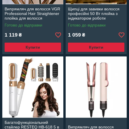
Випрямляч для волосся VGR
Щипці для завивки волосся
Professional Hair Straightener
професійні 50 Вт плойка з
плойка для волосся
індикатором роботи
випрямляч
Готово до відправки
Готово до відправки
1 119
1 059
₴
₴
Купити
Купити
Багатофункціональний
стайлер RESTEQ HB-618 5 в
Випрямляч для волосся