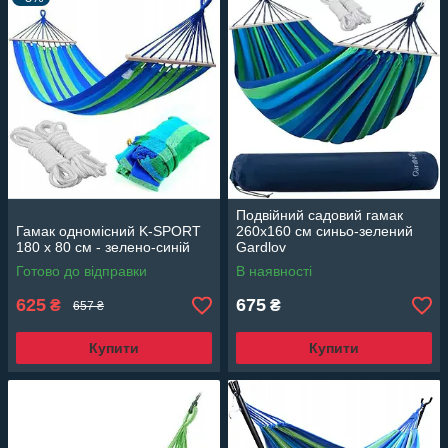
Подвійний садовий гамак
Гамак одномісний K-SPORT
260x160 см синьо-зелений
180 х 80 см - зелено-синій
Gardlov
Готово до відправки
В наявності
625
675
₴
₴
657 ₴
Купити
Купити