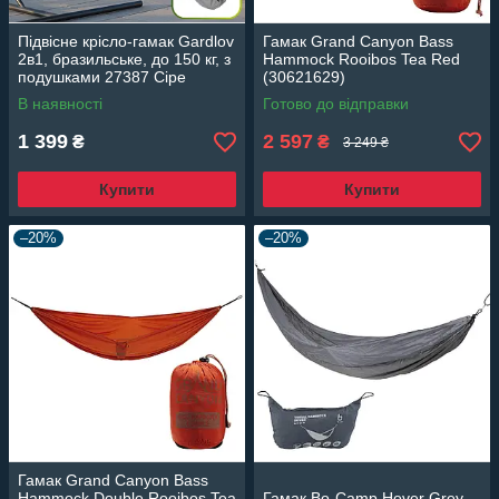
Підвісне крісло-гамак Gardlov
Гамак Grand Canyon Bass
2в1, бразильське, до 150 кг, з
Hammock Rooibos Tea Red
подушками 27387 Сіре
(30621629)
В наявності
Готово до відправки
1 399
2 597
₴
₴
3 249 ₴
Купити
Купити
–20%
–20%
Гамак Grand Canyon Bass
Hammock Double Rooibos Tea
Гамак Bo-Camp Hover Grey