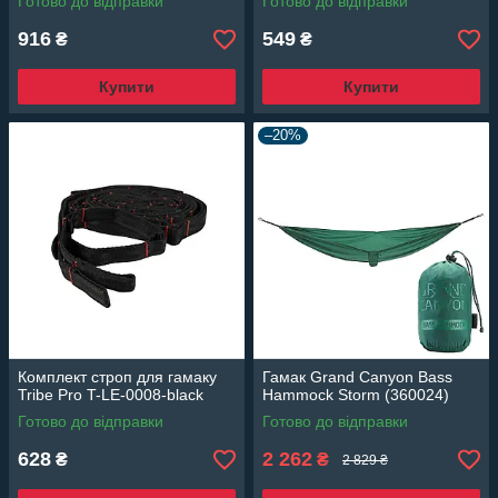
Готово до відправки
Готово до відправки
916
549
₴
₴
Купити
Купити
–20%
Комплект строп для гамаку
Гамак Grand Canyon Bass
Tribe Pro T-LE-0008-black
Hammock Storm (360024)
Готово до відправки
Готово до відправки
628
2 262
₴
₴
2 829 ₴