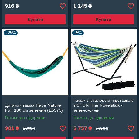
916
1 145
₴
₴
Купити
Купити
–25%
–5%
Гамак зі сталевою підставкою
Дитячий гамак Hape Nature
inSPORTline Novelstalk -
Fun 130 см зелений (E5573)
зелено-синій
Готово до відправки
Готово до відправки
981
5 757
₴
₴
1 308 ₴
6 059 ₴