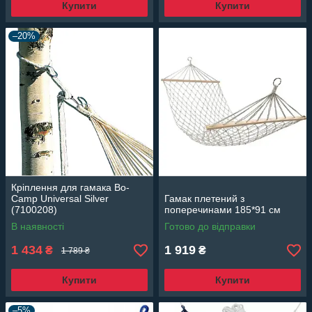
Купити
Купити
–20%
Кріплення для гамака Bo-
Camp Universal Silver
Гамак плетений з
(7100208)
поперечинами 185*91 см
В наявності
Готово до відправки
1 434
1 919
₴
₴
1 789 ₴
Купити
Купити
–5%