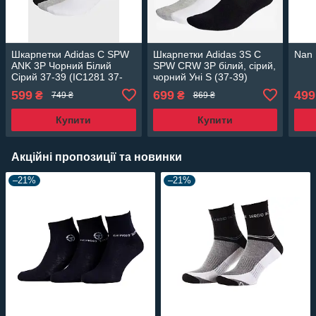
Шкарпетки Adidas C SPW
Шкарпетки Adidas 3S C
Nan
ANK 3P Чорний Білий
SPW CRW 3P білий, сірий,
Сірий 37-39 (IC1281 37-
чорний Уні S (37-39)
39)
IC1323 37-39
599
699
499
₴
₴
749 ₴
869 ₴
Купити
Купити
Акційні пропозиції та новинки
–21%
–21%