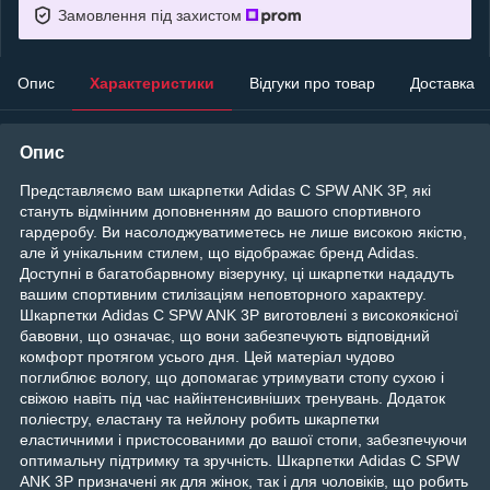
Замовлення під захистом
Опис
Характеристики
Відгуки про товар
Доставка
Опис
Представляємо вам шкарпетки Adidas C SPW ANK 3P, які
стануть відмінним доповненням до вашого спортивного
гардеробу. Ви насолоджуватиметесь не лише високою якістю,
але й унікальним стилем, що відображає бренд Adidas.
Доступні в багатобарвному візерунку, ці шкарпетки нададуть
вашим спортивним стилізаціям неповторного характеру.
Шкарпетки Adidas C SPW ANK 3P виготовлені з високоякісної
бавовни, що означає, що вони забезпечують відповідний
комфорт протягом усього дня. Цей матеріал чудово
поглиблює вологу, що допомагає утримувати стопу сухою і
свіжою навіть під час найінтенсивніших тренувань. Додаток
поліестру, еластану та нейлону робить шкарпетки
еластичними і пристосованими до вашої стопи, забезпечуючи
оптимальну підтримку та зручність. Шкарпетки Adidas C SPW
ANK 3P призначені як для жінок, так і для чоловіків, що робить