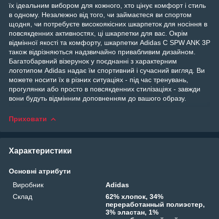
їх ідеальним вибором для кожного, хто цінує комфорт і стиль
в одному. Незалежно від того, чи займаєтеся ви спортом
щодня, чи потребуєте високоякісних шкарпеток для носіння в
повсякденних активностях, ці шкарпетки для вас. Окрім
відмінної якості та комфорту, шкарпетки Adidas C SPW ANK 3P
також відрізняються надзвичайно привабливим дизайном.
Багатобарвний візерунок у поєднанні з характерним
логотипом Adidas надає їм спортивний і сучасний вигляд. Ви
можете носити їх в різних ситуаціях - під час тренувань,
прогулянки або просто в повсякденних стилізаціях - завжди
вони будуть відмінним доповненням до вашого образу.
Приховати
Характеристики
Основні атрибути
Виробник
Adidas
Склад
62% хлопок, 34%
переработанный полиэстер,
3% эластан, 1%