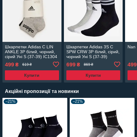
Шкарпетки Adidas C LIN
Шкарпетки Adidas 3S C
Nan
ANKLE 3P білий, чорний,
SPW CRW 3P білий, сірий,
сірий Уні S (37-39) IC1304
чорний Уні S (37-39)
S
IC1323 37-39
499
699
499
₴
₴
619 ₴
869 ₴
Купити
Купити
Акційні пропозиції та новинки
–21%
–21%