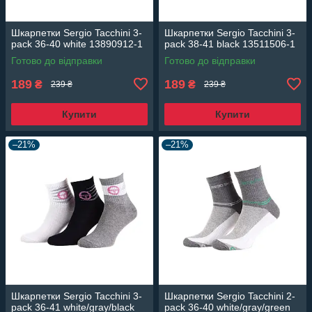
Шкарпетки Sergio Tacchini 3-
Шкарпетки Sergio Tacchini 3-
pack 36-40 white 13890912-1
pack 38-41 black 13511506-1
Готово до відправки
Готово до відправки
189
189
₴
₴
239 ₴
239 ₴
Купити
Купити
–21%
–21%
Шкарпетки Sergio Tacchini 3-
Шкарпетки Sergio Tacchini 2-
pack 36-41 white/gray/black
pack 36-40 white/gray/green