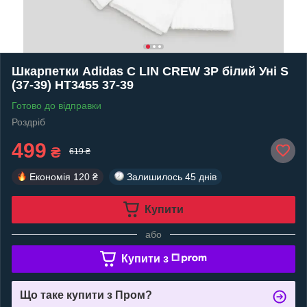
Шкарпетки Adidas C LIN CREW 3P білий Уні S
(37-39) HT3455 37-39
Готово до відправки
Роздріб
499
₴
619 ₴
Економія
120 ₴
Залишилось
45 днів
Купити
або
Купити з
Що таке купити з Пром?