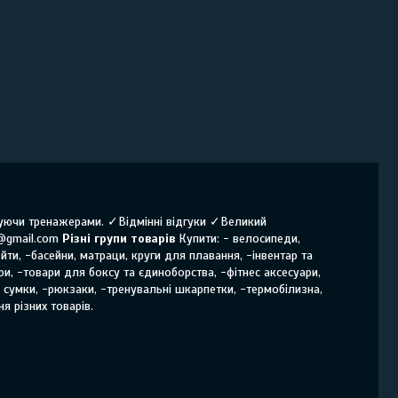
нчуючи тренажерами. ✓Відмінні відгуки ✓Великий
@gmail.com
Різні групи товарів
Купити: - велосипеди,
йти, -басейни, матраци, круги для плавання, -інвентар та
ри, -товари для боксу та єдиноборства, -фітнес аксесуари,
і сумки, -рюкзаки, -тренувальні шкарпетки, -термобілизна,
я різних товарів.