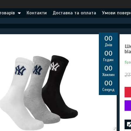
товарів
Контакти
Доставка та оплата
Умови поверн
0
0
Днів
Шк
bl
0
0
Годин
Гот
0
0
27
Хвилин
0
0
Секунд