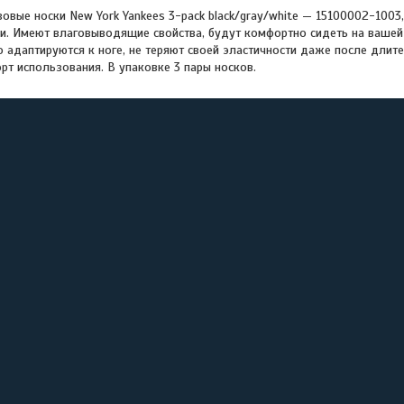
зовые носки New York Yankees 3-pack black/gray/white — 15100002-1003
и. Имеют влаговыводящие свойства, будут комфортно сидеть на вашей 
о адаптируются к ноге, не теряют своей эластичности даже после длит
т использования. В упаковке 3 пары носков.