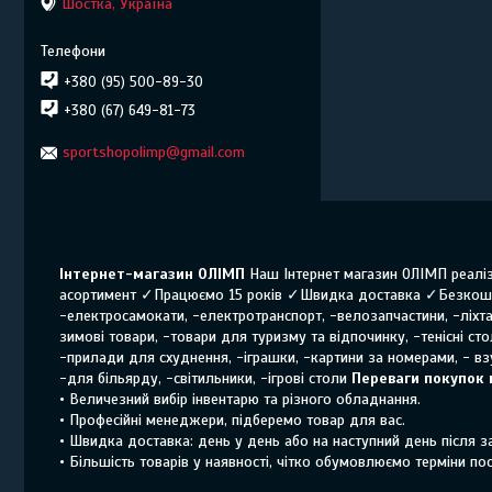
Шостка, Україна
+380 (95) 500-89-30
+380 (67) 649-81-73
sportshopolimp@gmail.com
Інтернет-магазин ОЛІМП
Наш Інтернет магазин ОЛІМП реаліз
асортимент ✓Працюємо 15 років ✓Швидка доставка ✓Безкошт
-електросамокати, -електротранспорт, -велозапчастини, -ліхтар
зимові товари, -товари для туризму та відпочинку, -тенісні ст
-прилади для схуднення, -іграшки, -картини за номерами, - взу
-для більярду, -світильники, -ігрові столи
Переваги покупок 
• Величезний вибір інвентарю та різного обладнання.
• Професійні менеджери, підберемо товар для вас.
• Швидка доставка: день у день або на наступний день після 
• Більшість товарів у наявності, чітко обумовлюємо терміни по