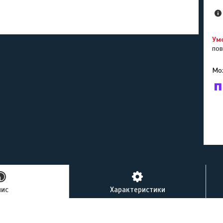
пов
У к
буд
пис
Характеристики