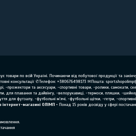
ує товари по всій Україні. Починаючи від побутової продукції та закі
овні консультації ✆Телефон: +380676498173 ✉Пошта: sportshopolimp
і, -прожектори та аксесуари, -спортивні товари, -ролики, самокати, ске
оли, для плавання та дайвінгу, -велорукавиці, -термоси, пляшки, -шейке
ття для футзалу, -футбольні м'ячі, -футбольні щітки, -гетри, -спортивн
в інтернет-магазині ОЛІМП
• Понад 15 років досвіду у сфері постачанн
замовлення.
стачання