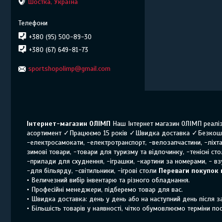
Шостка, Україна
+380 (95) 500-89-30
+380 (67) 649-81-73
sportshopolimp@gmail.com
Інтернет-магазин ОЛІМП
Наш Інтернет магазин ОЛІМП реаліз
асортимент ✓Працюємо 15 років ✓Швидка доставка ✓Безкошт
-електросамокати, -електротранспорт, -велозапчастини, -ліхтар
зимові товари, -товари для туризму та відпочинку, -тенісні ст
-прилади для схуднення, -іграшки, -картини за номерами, - взу
-для більярду, -світильники, -ігрові столи
Переваги покупок 
• Величезний вибір інвентарю та різного обладнання.
• Професійні менеджери, підберемо товар для вас.
• Швидка доставка: день у день або на наступний день після 
• Більшість товарів у наявності, чітко обумовлюємо терміни по