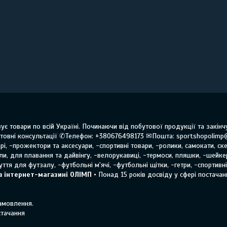
ує товари по всій Україні. Починаючи від побутової продукції та закі
овні консультації ✆Телефон: +380676498173 ✉Пошта: sportshopolimp
і, -прожектори та аксесуари, -спортивні товари, -ролики, самокати, ске
оли, для плавання та дайвінгу, -велорукавиці, -термоси, пляшки, -шейке
ття для футзалу, -футбольні м'ячі, -футбольні щітки, -гетри, -спортивн
в інтернет-магазині ОЛІМП
• Понад 15 років досвіду у сфері постачанн
замовлення.
стачання