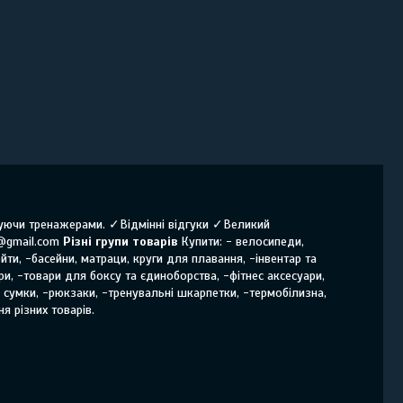
нчуючи тренажерами. ✓Відмінні відгуки ✓Великий
@gmail.com
Різні групи товарів
Купити: - велосипеди,
йти, -басейни, матраци, круги для плавання, -інвентар та
ри, -товари для боксу та єдиноборства, -фітнес аксесуари,
і сумки, -рюкзаки, -тренувальні шкарпетки, -термобілизна,
я різних товарів.