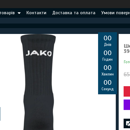
товарів
Контакти
Доставка та оплата
Умови поверн
0
0
Днів
Шк
39
0
0
Годин
Гот
0
0
65
Хвилин
0
0
Секунд