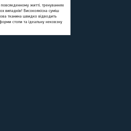
 повсякденному житті, тренуваннях
ьох випадків! Високоякісна суміш
ішова тканина швидко відводить
ї форми стопи та ідеальну нековзну