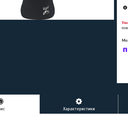
пов
У к
буд
пис
Характеристики