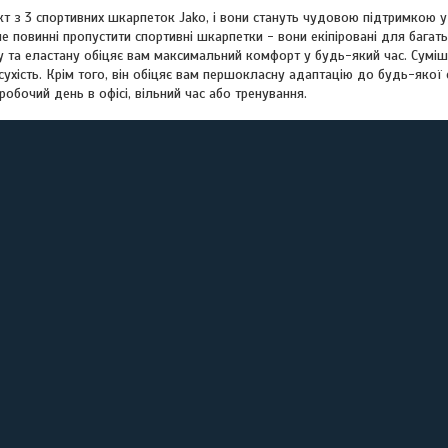
т з 3 спортивних шкарпеток Jako, і вони стануть чудовою підтримкою у
не повинні пропустити спортивні шкарпетки - вони екіпіровані для багат
ру та еластану обіцяє вам максимальний комфорт у будь-який час. Сум
 сухість. Крім того, він обіцяє вам першокласну адаптацію до будь-яко
робочий день в офісі, вільний час або тренування.