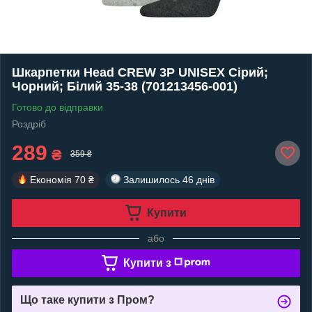
Шкарпетки Head CREW 3P UNISEX Сірий;
Чорний; Білий 35-38 (701213456-001)
Готово до відправки
Роздріб
289
₴
359 ₴
Економія
70 ₴
Залишилось
46 днів
Купити
або
Купити з
Що таке купити з Пром?