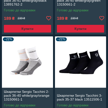
pack 36-41 white/gray/black
pack 36-40 white/gray/green
13891762-2
13150661-2
Готово до відправки
Готово до відправки
189
189
₴
₴
239 ₴
239 ₴
Купити
Купити
–21%
–21%
Шкарпетки Sergio Tacchini 2-
pack 36-40 white/gray/orange
Шкарпетки Sergio Tacchini 3-
13150661-1
pack 35-37 black 13511506-1
Готово до відправки
Готово до відправки