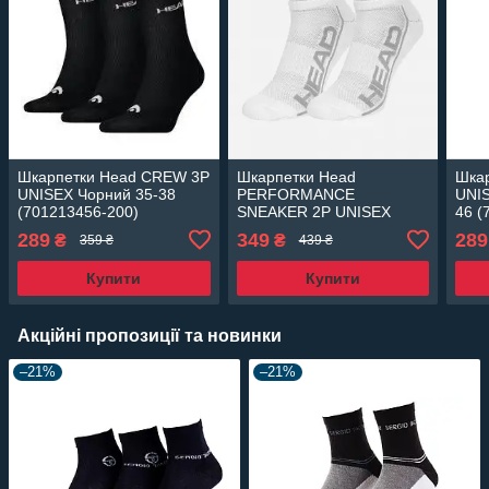
Шкарпетки Head CREW 3P
Шкарпетки Head
Шка
UNISEX Чорний 35-38
PERFORMANCE
UNIS
(701213456-200)
SNEAKER 2P UNISEX
46 (
білий 35-38 (791018001-
289
349
289
₴
₴
359 ₴
439 ₴
006 35-38)
Купити
Купити
Акційні пропозиції та новинки
–21%
–21%