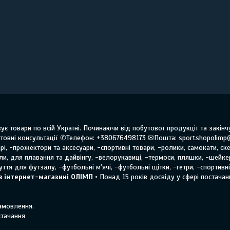
ує товари по всій Україні. Починаючи від побутової продукції та закі
овні консультації ✆Телефон: +380676498173 ✉Пошта: sportshopolimp
і, -прожектори та аксесуари, -спортивні товари, -ролики, самокати, ске
оли, для плавання та дайвінгу, -велорукавиці, -термоси, пляшки, -шейке
ття для футзалу, -футбольні м'ячі, -футбольні щітки, -гетри, -спортивн
в інтернет-магазині ОЛІМП
• Понад 15 років досвіду у сфері постачанн
замовлення.
стачання