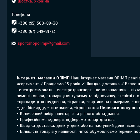
Шостка, Україна
+380 (95) 500-89-30
+380 (67) 649-81-73
sportshopolimp@gmail.com
Інтернет-магазин ОЛІМП
Наш Інтернет магазин ОЛІМП реаліз
асортимент ✓Працюємо 15 років ✓Швидка доставка ✓Безкошт
-електросамокати, -електротранспорт, -велозапчастини, -ліхтар
зимові товари, -товари для туризму та відпочинку, -тенісні ст
-прилади для схуднення, -іграшки, -картини за номерами, - взу
-для більярду, -світильники, -ігрові столи
Переваги покупок 
• Величезний вибір інвентарю та різного обладнання.
• Професійні менеджери, підберемо товар для вас.
• Швидка доставка: день у день або на наступний день після 
• Більшість товарів у наявності, чітко обумовлюємо терміни по