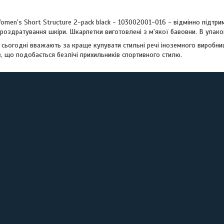
men's Short Structure 2-pack black - 103002001-016 - відмінно підтри
 роздратування шкіри. Шкарпетки виготовлені з м'якої бавовни. В упаков
в сьогодні вважають за краще купувати стильні речі іноземного виробн
в, що подобається безлічі прихильників спортивного стилю.