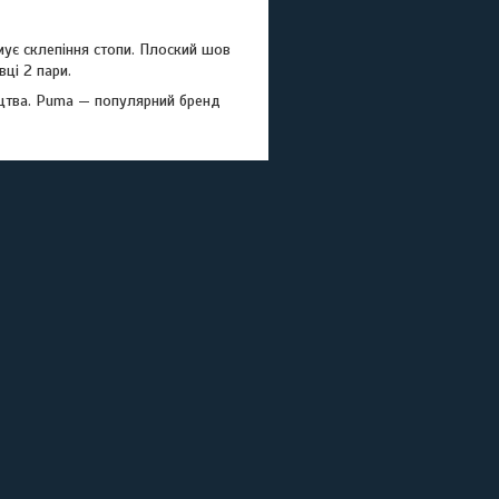
мує склепіння стопи. Плоский шов
ці 2 пари.
ицтва. Puma — популярний бренд