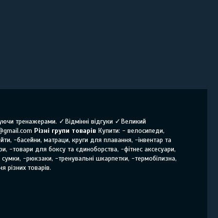
нчуючи тренажерами. ✓Відмінні відгуки ✓Великий
@gmail.com
Різні групи товарів
Купити: - велосипеди,
йти, -басейни, матраци, круги для плавання, -інвентар та
ри, -товари для боксу та єдиноборства, -фітнес аксесуари,
і сумки, -рюкзаки, -тренувальні шкарпетки, -термобілизна,
я різних товарів.