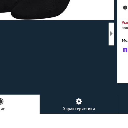
пов
У к
буд
пис
Характеристики