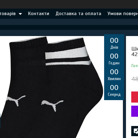
товарів
Контакти
Доставка та оплата
Умови поверн
0
0
Днів
Шк
42
0
0
Годин
Гот
0
0
48
Хвилин
0
0
Секунд