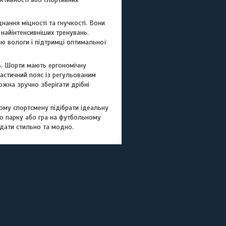
нання міцності та гнучкості. Вони
 найінтенсивніших тренувань.
ню вологи і підтримці оптимальної
ть. Шорти мають ергономічну
ластичний пояс із регульованим
жна зручно зберігати дрібні
му спортсмену підібрати ідеальну
 по парку або гра на футбольному
дати стильно та модно.