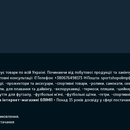
ує товари по всій Україні. Починаючи від побутової продукції та закі
овні консультації ✆Телефон: +380676498173 ✉Пошта: sportshopolimp
і, -прожектори та аксесуари, -спортивні товари, -ролики, самокати, ске
оли, для плавання та дайвінгу, -велорукавиці, -термоси, пляшки, -шейке
ття для футзалу, -футбольні м'ячі, -футбольні щітки, -гетри, -спортивн
в інтернет-магазині ОЛІМП
• Понад 15 років досвіду у сфері постачанн
замовлення.
стачання