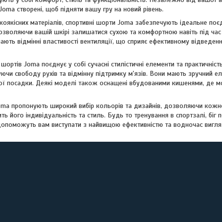
oma створені, щоб підняти вашу гру на новий рівень.
коякісних матеріалів, спортивні шорти Joma забезпечують ідеальне поєд
дозволяючи вашій шкірі залишатися сухою та комфортною навіть під час
ють відмінні властивості вентиляції, що сприяє ефективному відведен
шортів Joma поєднує у собі сучасні стилістичні елементи та практичніс
ючи свободу рухів та відмінну підтримку м'язів. Вони мають зручний е
ї посадки. Деякі моделі також оснащені вбудованими кишенями, де мо
oma пропонують широкий вибір кольорів та дизайнів, дозволяючи кожно
ить його індивідуальність та стиль. Будь то тренування в спортзалі, біг
допоможуть вам виступати з найвищою ефективністю та водночас вигля