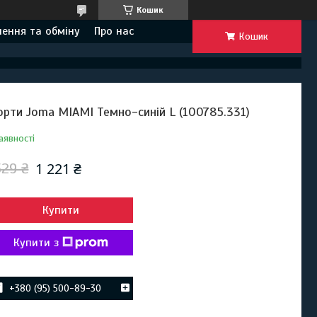
Кошик
ення та обміну
Про нас
Кошик
рти Joma MIAMI Темно-синій L (100785.331)
аявності
1 221 ₴
529 ₴
Купити
Купити з
+380 (95) 500-89-30