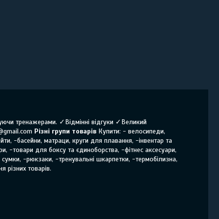
нчуючи тренажерами. ✓Відмінні відгуки ✓Великий
@gmail.com
Різні групи товарів
Купити: - велосипеди,
йти, -басейни, матраци, круги для плавання, -інвентар та
ри, -товари для боксу та єдиноборства, -фітнес аксесуари,
і сумки, -рюкзаки, -тренувальні шкарпетки, -термобілизна,
я різних товарів.