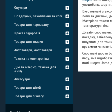
уподобань, шорти J
Окуляри
Виготовлені з висо
легкі та дихаючі, 
Подарунки, захоплення та хобі
Матеріали також ма
Товари для карнавалу
температури тіла.
Дизайн спортивних 
Краса і здоров'я
посадку, забезпечу
Товари для тварин
шнурком для точно
предмети чи ключі.
Автотовари, мототовари
Спортивні шорти J
пару, яка відобраз
Техніка та електроніка
полі, шорти Joma 
Дім та інтер'єр, техніка для
дому
Аксесуари
Товари для дітей
Товари для бізнесу