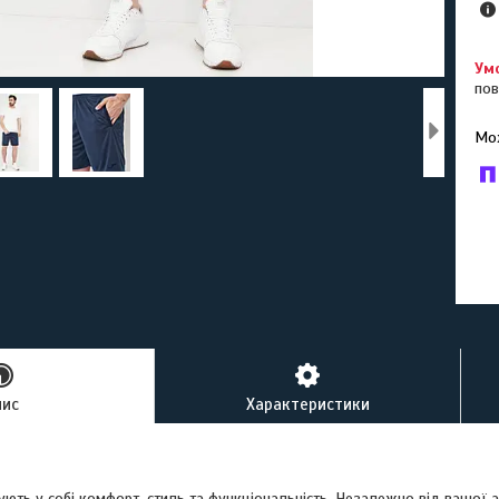
пов
У к
буд
пис
Характеристики
ють у собі комфорт, стиль та функціональність. Незалежно від вашої а