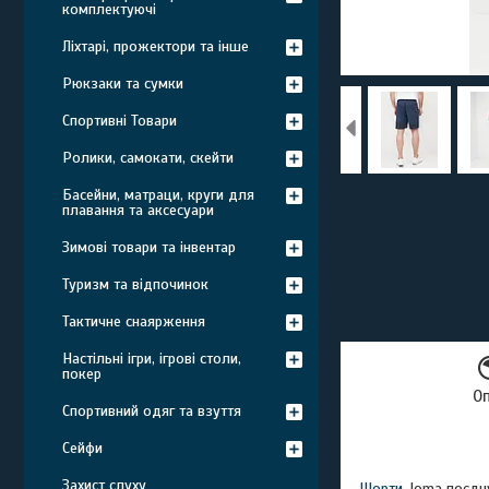
комплектуючі
Ліхтарі, прожектори та інше
Рюкзаки та сумки
Спортивні Товари
Ролики, самокати, скейти
Басейни, матраци, круги для
плавання та аксесуари
Зимові товари та інвентар
Туризм та відпочинок
Тактичне снаярження
Настільні ігри, ігрові столи,
покер
О
Спортивний одяг та взуття
Сейфи
Захист слуху
Шорти
Joma поєдну