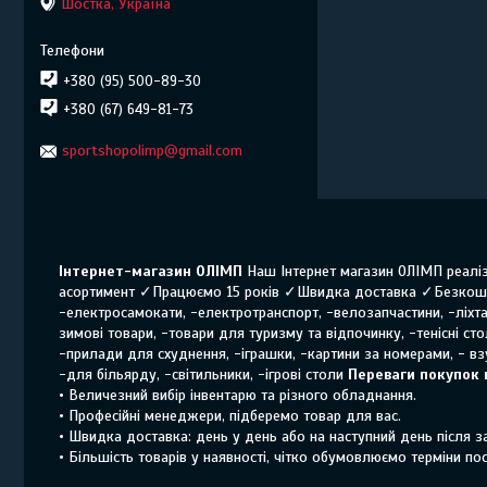
Шостка, Україна
+380 (95) 500-89-30
+380 (67) 649-81-73
sportshopolimp@gmail.com
Інтернет-магазин ОЛІМП
Наш Інтернет магазин ОЛІМП реаліз
асортимент ✓Працюємо 15 років ✓Швидка доставка ✓Безкошт
-електросамокати, -електротранспорт, -велозапчастини, -ліхтар
зимові товари, -товари для туризму та відпочинку, -тенісні ст
-прилади для схуднення, -іграшки, -картини за номерами, - взу
-для більярду, -світильники, -ігрові столи
Переваги покупок 
• Величезний вибір інвентарю та різного обладнання.
• Професійні менеджери, підберемо товар для вас.
• Швидка доставка: день у день або на наступний день після 
• Більшість товарів у наявності, чітко обумовлюємо терміни по