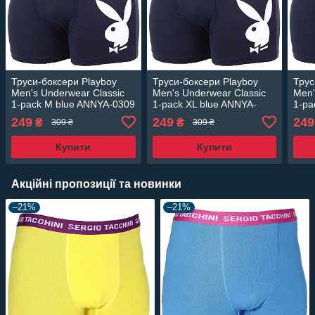
Труси-боксери Playboy
Труси-боксери Playboy
Трус
Men's Underwear Classic
Men's Underwear Classic
Men'
1-pack M blue ANNYA-0309
1-pack XL blue ANNYA-
1-pa
0309
249
249
249
₴
₴
309 ₴
309 ₴
Купити
Купити
Акційні пропозиції та новинки
–21%
–21%