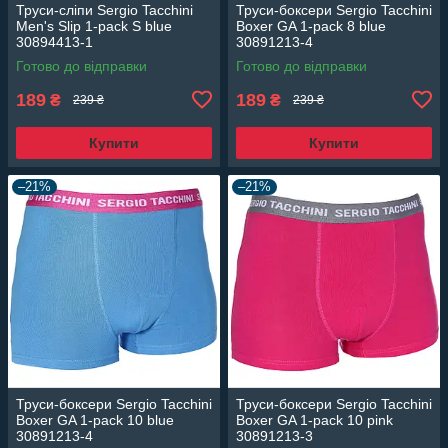
Труси-сліпи Sergio Tacchini
Труси-боксери Sergio Tacchini
Men's Slip 1-pack S blue
Boxer GA 1-pack 8 blue
30894413-1
30891213-4
Готово до відправки
Готово до відправки
189
189
₴
₴
239 ₴
239 ₴
Купити
Купити
–21%
–21%
Труси-боксери Sergio Tacchini
Труси-боксери Sergio Tacchini
Boxer GA 1-pack 10 blue
Boxer GA 1-pack 10 pink
30891213-4
30891213-3