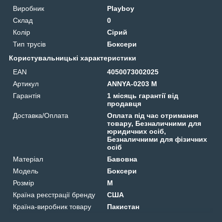
Виробник
Playboy
Склад
0
Колір
Сірий
Тип трусів
Боксери
Користувальницькі характеристики
EAN
4050073002025
Артикул
ANNYA-0203 M
Гарантія
1 місяць гарантії від
продавця
Доставка/Оплата
Оплата під час отримання
товару, Безналичними для
юридичних осіб,
Безналичними для фізичних
осіб
Матеріал
Бавовна
Мoдель
Боксери
Розмір
M
Країна реєстрації бренду
США
Країна-виробник товару
Пакистан