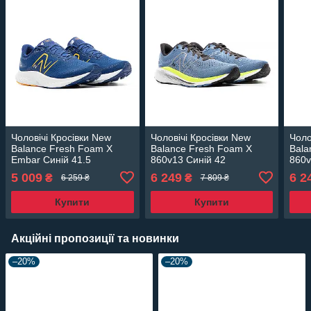
Чоловічі Кросівки New
Чоловічі Кросівки New
Чоло
Balance Fresh Foam X
Balance Fresh Foam X
Bala
Embar Синій 41.5
860v13 Синій 42
860v
(7dMEVOVLB 41.5)
(7dM860O13 42)
(7dM
5 009
6 249
6 2
₴
₴
6 259 ₴
7 809 ₴
Купити
Купити
Акційні пропозиції та новинки
–20%
–20%