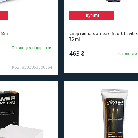
Купити
55 г
Спортивна магнезія Sport Lavit S
75 ml
Готово до відправки
463 ₴
Готово до
8592833008534