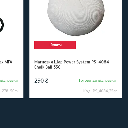
Купити
ax MFA-
Магнезия Шар Power System PS-4084
Chalk Ball 35G
290 ₴
 відправки
Готово до відправки
-278-50ml
PS_4084_35gr