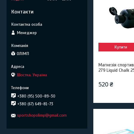
Контакти
Менеджер
Купити
ОЛІМП
Магнезія спорти
279 Liquid Chalk 2
Шостка, Україна
520 ₴
+380 (95) 500-89-30
+380 (67) 649-81-73
sportshopolimp@gmail.com