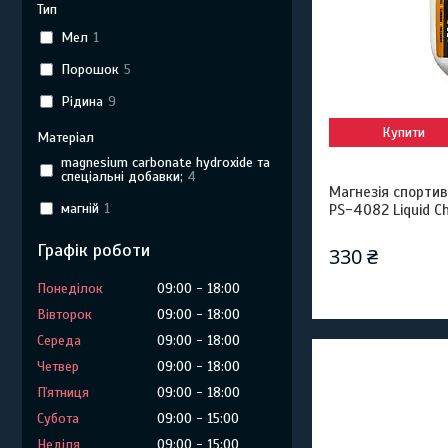
Тип
Мел
1
Порошок
5
Рідина
9
Купити
Матеріал
magnesium carbonate hydroxide та
спеціальні добавки;
4
Магнезія спортив
магній
1
PS-4082 Liquid Ch
Графік роботи
330 ₴
Понеділок
09:00
18:00
Вівторок
09:00
18:00
Середа
09:00
18:00
Четвер
09:00
18:00
Пʼятниця
09:00
18:00
Субота
09:00
15:00
Неділя
09:00
15:00