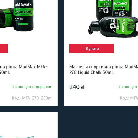
Купити
вна рідка MadMax MFA-
Магнезія спортивна рідка MadM
50ml.
278 Liquid Chalk 50ml.
240 ₴
Готово до відправки
Готово до
MFA-279-250ml
MFA