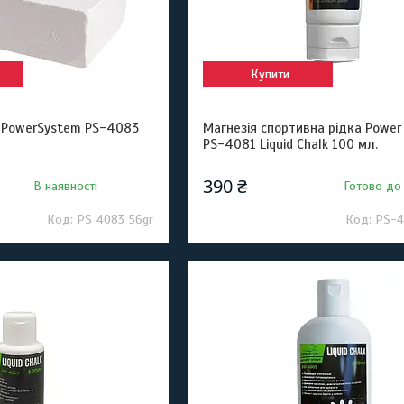
Купити
 PowerSystem PS-4083
Магнезія спортивна рідка Power
PS-4081 Liquid Chalk 100 мл.
390 ₴
В наявності
Готово до
PS_4083_56gr
PS-4