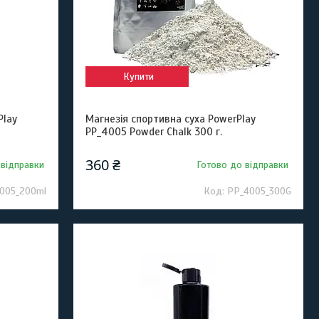
Купити
Play
Магнезія спортивна суха PowerPlay
PP_4005 Powder Chalk 300 г.
360 ₴
 відправки
Готово до відправки
005_200ml
PP_4005_300G