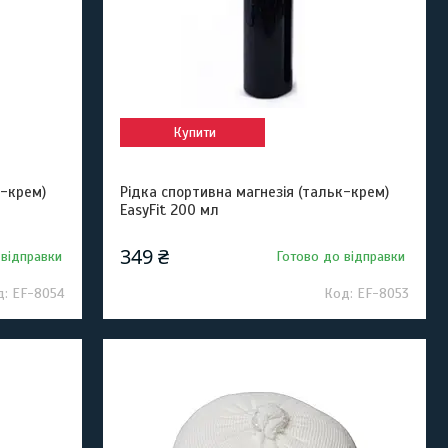
Купити
к-крем)
Рідка спортивна магнезія (тальк-крем)
EasyFit 200 мл
349 ₴
 відправки
Готово до відправки
EF-8054
EF-8053