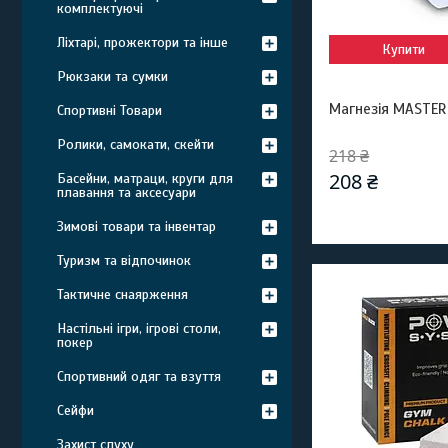
комплектуючі
Ліхтарі, прожектори та інше
Купити
Рюкзаки та сумки
Магнезія MASTER 
Спортивні Товари
Ролики, самокати, скейти
218 ₴
208 ₴
Басейни, матраци, круги для
плавання та аксесуари
Зимові товари та інвентар
Туризм та відпочинок
Тактичне снаярження
Настільні ігри, ігрові столи,
покер
Спортивний одяг та взуття
Сейфи
Захист слуху