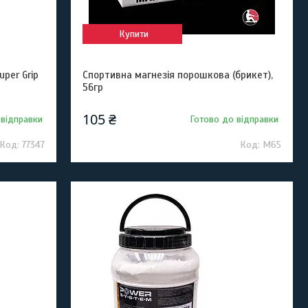
Купити
uper Grip
Спортивна магнезія порошкова (брикет),
56гр
105 ₴
 відправки
Готово до відправки
77347
М65