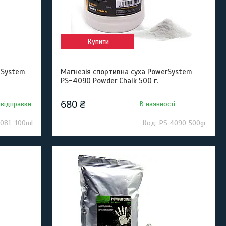
Купити
 System
Магнезія спортивна суха PowerSystem
PS-4090 Powder Chalk 500 г.
680 ₴
 відправки
В наявності
081-100ml
PS_4090_500gr