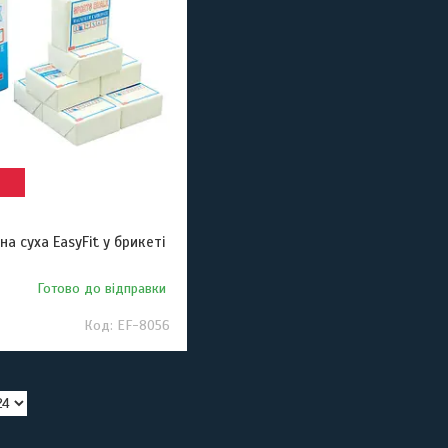
а суха EasyFit у брикеті
Готово до відправки
EF-8056