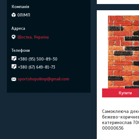
ОЛІМП
Шостка, Україна
+380 (95) 500-89-30
+380 (67) 649-81-73
sportshopolimp@gmail.com
Купити
Самоклеюча деко
бежево-коричнев
катеринослав 70
00000636