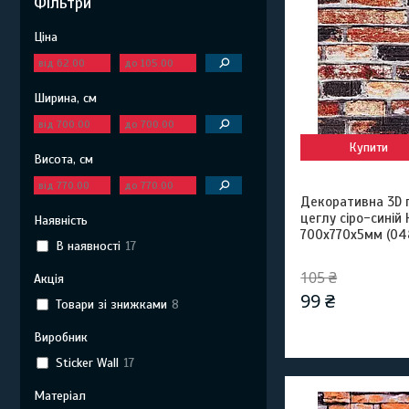
Фільтри
Ціна
Ширина, см
Купити
Висота, см
Декоративна 3D 
цеглу сіро-синій
Наявність
700х770х5мм (0
В наявності
17
105 ₴
Акція
99 ₴
Товари зі знижками
8
Виробник
Sticker Wall
17
Матеріал