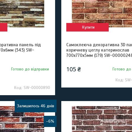
Купити
ративна панель під
Самоклеюча декоративна 3D па
70x6мм (343) SW-
коричневу цеглу катеринослав
700х770х5мм (179) SW-0000024
105 ₴
Готово до відправки
Готово до
SW
SW-00000890
Залишилось 46 днів
–6%