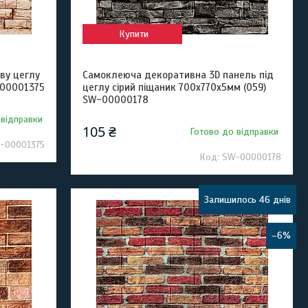
Купити
ву цеглу
Самоклеюча декоративна 3D панель під
-00001375
цеглу сірий піщаник 700х770х5мм (059)
SW-00000178
 відправки
105 ₴
Готово до відправки
-00001375
SW-00000178
Залишилось 46 днів
–6%