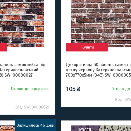
Купити
панель самоклейка під
Декоративна 3D панель самокле
 Катеринославський
цеглу червону Катеринославськ
48) SW-00000027
700х770х5мм (043) SW-0000003
105 ₴
Готово до відправки
Готово до
SW
SW-00000027
Залишилось 46 днів