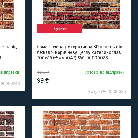
Купити
нель під
Самоклеюча декоративна 3D панель під
бежево-коричневу цеглу катеринослав
8
700х770х5мм (047) SW-00000026
105 ₴
 відправки
Готово до відправки
99 ₴
-00000248
SW-00000026