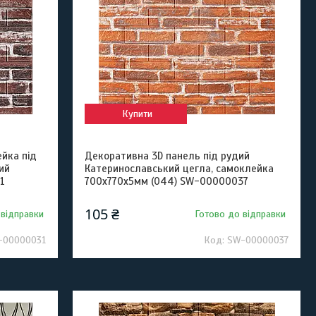
Купити
йка під
Декоративна 3D панель під рудий
ий
Катеринославський цегла, самоклейка
1
700х770х5мм (044) SW-00000037
105 ₴
 відправки
Готово до відправки
-00000031
SW-00000037