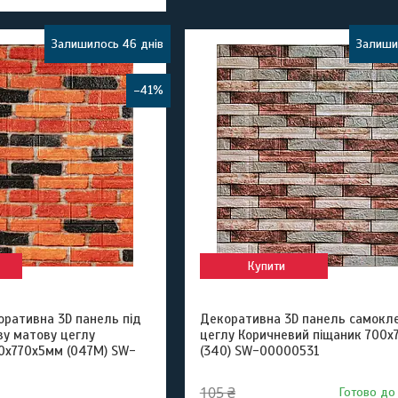
Залишилось 46 днів
Залиши
–41%
Купити
ративна 3D панель під
Декоративна 3D панель самокле
у матову цеглу
цеглу Коричневий піщаник 700
0х770х5мм (047M) SW-
(340) SW-00000531
105 ₴
Готово до