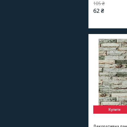
105 ₴
62 ₴
Купити
Декоративна пан