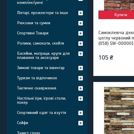
комплектуючі
Ліхтарі, прожектори та інше
Купити
Рюкзаки та сумки
Самоклеюча деко
Спортивні Товари
цеглу червоний 
Ролики, самокати, скейти
(058) SW-000001
Басейни, матраци, круги для
105 ₴
плавання та аксесуари
Зимові товари та інвентар
Туризм та відпочинок
Тактичне снаярження
Настільні ігри, ігрові столи,
покер
Спортивний одяг та взуття
Сейфи
Захист слуху