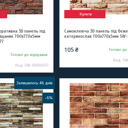
Купити
ративна 3D панель під
Самоклеюча 3D панель під беже
піщаник 700х770х5мм
катеринослав 700x770x5мм SW
77
105 ₴
Готово до
Готово до відправки
SW
SW-00000177
Залишилось 46 днів
–6%