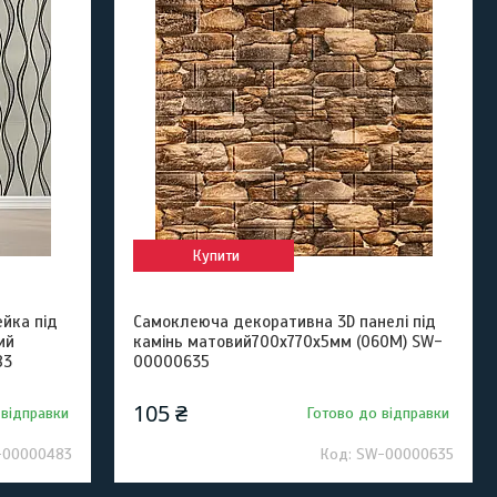
Купити
йка під
Самоклеюча декоративна 3D панелі під
ий
камінь матовий700х770х5мм (060M) SW-
83
00000635
105 ₴
 відправки
Готово до відправки
-00000483
SW-00000635