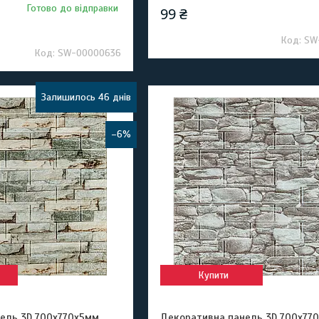
Готово до відправки
99 ₴
SW
SW-00000636
Залишилось 46 днів
–6%
Купити
ель 3D 700х770х5мм
Декоративна панель 3D 700х77