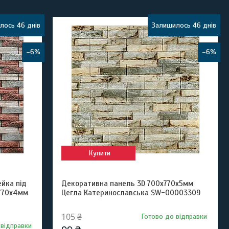
лось 46 днів
Залишилось 46 днів
–6%
–6%
Купити
йка під
Декоративна панель 3D 700х770х5мм
х770х4мм
Цегла Катеринославська SW-00003309
105 ₴
Готово до відправки
 відправки