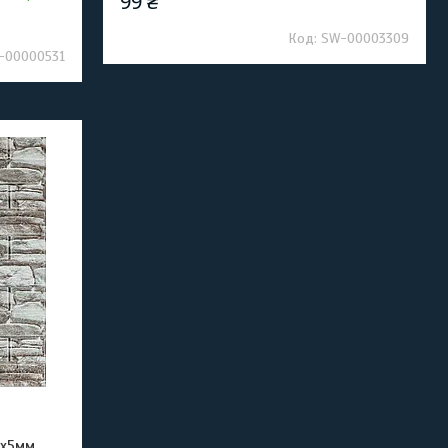
99 ₴
SW-00003309
-00000531
0х5мм