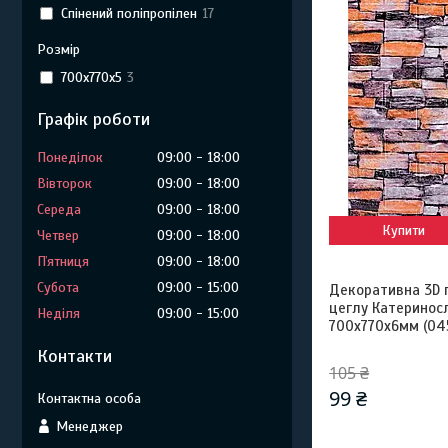
Спінений поліпропілен
17
Розмір
700х770х5
3
Графік роботи
Понеділок
09:00
18:00
Вівторок
09:00
18:00
Середа
09:00
18:00
Купити
Четвер
09:00
18:00
Пʼятниця
09:00
18:00
Субота
09:00
15:00
Декоративна 3D 
цеглу Катеринос
Неділя
09:00
15:00
700х770х6мм (0
Контакти
105 ₴
99 ₴
Менеджер