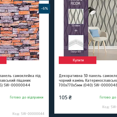
–6%
Купити
панель самоклейка під
Декоративна 3D панель самокле
лавський піщаник
чорний камінь Катеринославськ
45) SW-00000044
700х770х5мм (040) SW-000004
105 ₴
Готово до відправки
Готово до
SW
SW-00000044