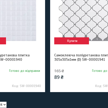
Купити
уретанова плитка
Самоклеюча поліуретанова пли
 SW-00001940
305х305х1мм (D) SW-00001941
165 ₴
Готово до відправки
Готово до
89 ₴
SW-00001940
SW