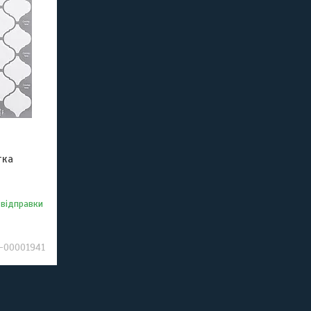
тка
 відправки
-00001941