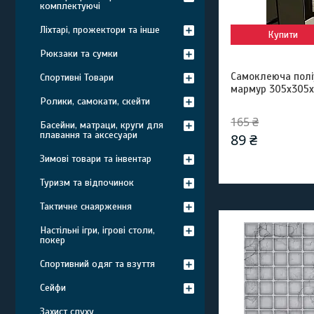
комплектуючі
Ліхтарі, прожектори та інше
Купити
Рюкзаки та сумки
Самоклеюча полі
Спортивні Товари
мармур 305х305
Ролики, самокати, скейти
165 ₴
Басейни, матраци, круги для
плавання та аксесуари
89 ₴
Зимові товари та інвентар
Туризм та відпочинок
Тактичне снаярження
Настільні ігри, ігрові столи,
покер
Спортивний одяг та взуття
Сейфи
Захист слуху