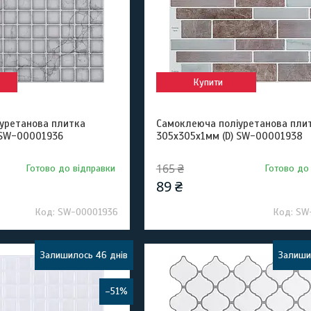
Купити
уретанова плитка
Самоклеюча поліуретанова пли
 SW-00001936
305х305х1мм (D) SW-00001938
165 ₴
Готово до відправки
Готово до
89 ₴
SW-00001936
SW
Залишилось 46 днів
Залиши
–51%