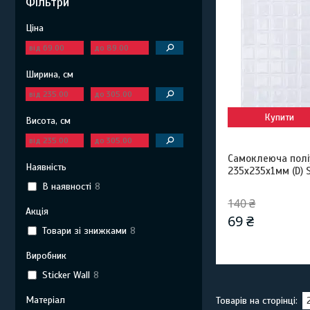
Фільтри
Ціна
Ширина, см
Купити
Висота, см
Самоклеюча полі
Наявність
235х235х1мм (D)
В наявності
8
140 ₴
Акція
69 ₴
Товари зі знижками
8
Виробник
Sticker Wall
8
Матеріал