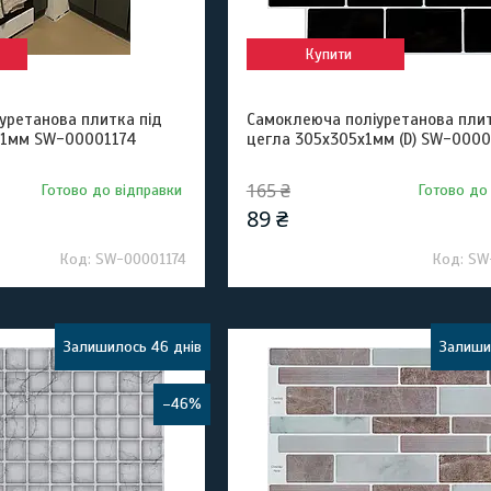
Купити
уретанова плитка під
Самоклеюча поліуретанова пли
х1мм SW-00001174
цегла 305х305х1мм (D) SW-0000
165 ₴
Готово до відправки
Готово до
89 ₴
SW-00001174
SW
Залишилось 46 днів
Залиши
–46%