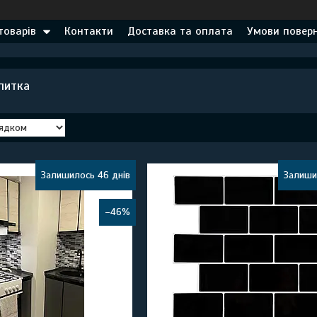
товарів
Контакти
Доставка та оплата
Умови поверн
литка
Залишилось 46 днів
Залиши
–46%