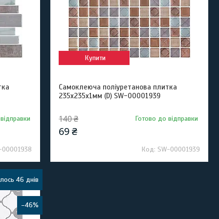
Купити
тка
Самоклеюча поліуретанова плитка
235х235х1мм (D) SW-00001939
140 ₴
 відправки
Готово до відправки
69 ₴
-00001938
SW-00001939
лось 46 днів
–46%