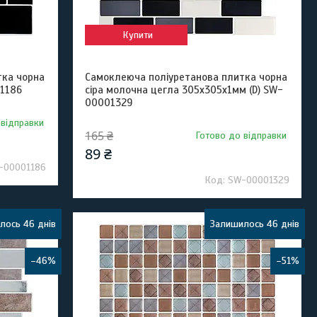
Купити
тка чорна
Самоклеюча поліуретанова плитка чорна
1186
сіра молочна цегла 305х305х1мм (D) SW-
00001329
 відправки
165 ₴
Готово до відправки
89 ₴
-00001186
SW-00001329
лось 46 днів
Залишилось 46 днів
–46%
–51%