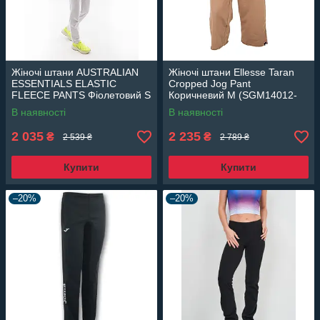
Жіночі штани AUSTRALIAN
Жіночі штани Ellesse Taran
ESSENTIALS ELASTIC
Cropped Jog Pant
FLEECE PANTS Фіолетовий S
Коричневий M (SGM14012-
(7dLSDPA0003-465 S)
BROWN M)
В наявності
В наявності
2 035
2 235
₴
₴
2 539 ₴
2 789 ₴
Купити
Купити
–20%
–20%