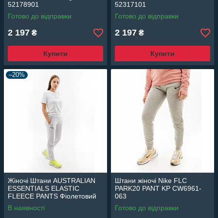
52178901
52317101
Готово до відправки
Готово до відправки
2 197
2 197
₴
₴
Купити
Купити
–20%
Жіночі Штани AUSTRALIAN
Штани жіночі Nike FLC
ESSENTIALS ELASTIC
PARK20 PANT KP CW6961-
FLEECE PANTS Фіолетовий
063
XL (7dLSDPA0003-465 XL)
В наявності
Готово до відправки