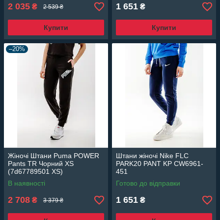
2 035
1 651
₴
₴
2 539 ₴
Купити
Купити
–20%
Жіночі Штани Puma POWER
Штани жіночі Nike FLC
Pants TR Чорний XS
PARK20 PANT KP CW6961-
(7d67789501 XS)
451
В наявності
Готово до відправки
2 708
1 651
₴
₴
3 379 ₴