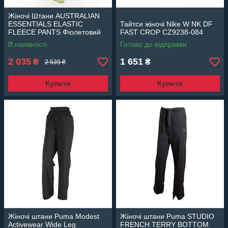
Жіночі Штани AUSTRALIAN
ESSENTIALS ELASTIC
Тайтси жіночі Nike W NK DF
FLEECE PANTS Фіолетовий
FAST CROP CZ9238-084
M (7dLSDPA0003-465 M)
В наявності
Готово до відправки
2 035
1 651
₴
₴
2 539 ₴
Купити
Купити
Жіночі штани Puma Modest
Жіночі штани Puma STUDIO
Activewear Wide Leg
FRENCH TERRY BOTTOM