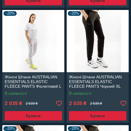
Купити
Купити
–20%
–20%
Жіночі Штани AUSTRALIAN
Жіночі Штани AUSTRALIAN
ESSENTIALS ELASTIC
ESSENTIALS ELASTIC
FLEECE PANTS Фіолетовий L
FLEECE PANTS Чорний XL
(7dLSDPA0003-465 L)
(7dLSDPA0003-003 XL)
В наявності
В наявності
2 035
2 035
₴
₴
2 539 ₴
2 539 ₴
Купити
Купити
–20%
–20%