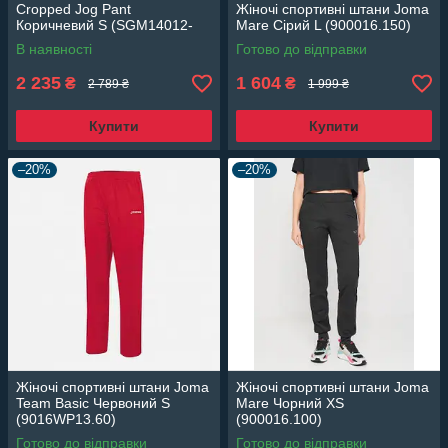
Cropped Jog Pant
Жіночі спортивні штани Joma
Коричневий S (SGM14012-
Mare Сірий L (900016.150)
BROWN S)
В наявності
Готово до відправки
2 235
1 604
₴
₴
2 789 ₴
1 999 ₴
Купити
Купити
–20%
–20%
Жіночі спортивні штани Joma
Жіночі спортивні штани Joma
Team Basic Червоний S
Mare Чорний XS
(9016WP13.60)
(900016.100)
Готово до відправки
Готово до відправки