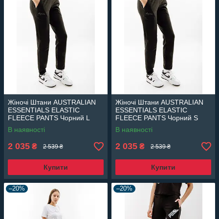
Жіночі Штани AUSTRALIAN
Жіночі Штани AUSTRALIAN
ESSENTIALS ELASTIC
ESSENTIALS ELASTIC
FLEECE PANTS Чорний L
FLEECE PANTS Чорний S
(7dLSDPA0003-003 L)
(7dLSDPA0003-003 S)
В наявності
В наявності
2 035
2 035
₴
₴
2 539 ₴
2 539 ₴
Купити
Купити
–20%
–20%