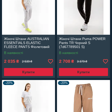
Жіночі Штани AUSTRALIAN
Жіночі Штани Puma POWER
ESSENTIALS ELASTIC
Pants TR Чорний S
FLEECE PANTS Фіолетовий
(7d67789501 S)
2XL (7dLSDPA0003-465 2XL)
В наявності
В наявності
2 035
2 708
₴
₴
2 539 ₴
3 379 ₴
Купити
Купити
–20%
–20%