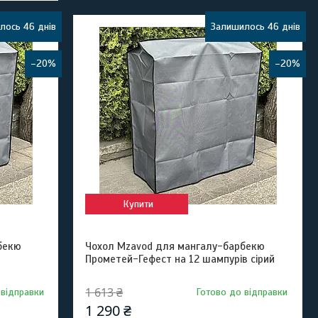
лось 46 днів
Залишилось 46 днів
–20%
–20%
Купити
бекю
Чохол Mzavod для мангалу-барбекю
Прометей-Гефест на 12 шампурів сірий
1 613 ₴
 відправки
Готово до відправки
1 290 ₴