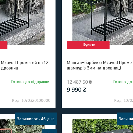
Купити
Mzavod Прометей на 12
Мангал-барбекю Mzavod Промет
 дровниці
шампурів 3мм на дровниці
12 487,50 ₴
Готово до відправки
Готово до
9 990 ₴
1070320100000
1070
Залишилось 46 днів
Залиши