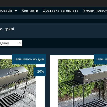
товарів
Контакти
Доставка та оплата
Умови поверн
, грилі
Залишилось 46 днів
Залиши
–20%