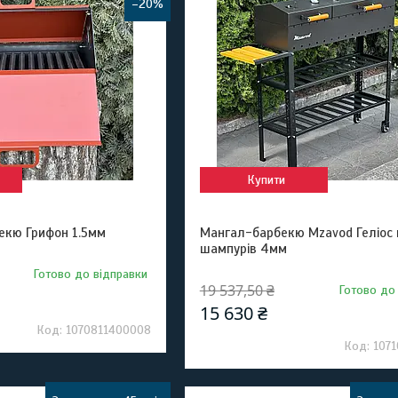
–20%
Купити
екю Грифон 1.5мм
Мангал-барбекю Mzavod Геліос 
шампурів 4мм
Готово до відправки
19 537,50 ₴
Готово до
15 630 ₴
1070811400008
107