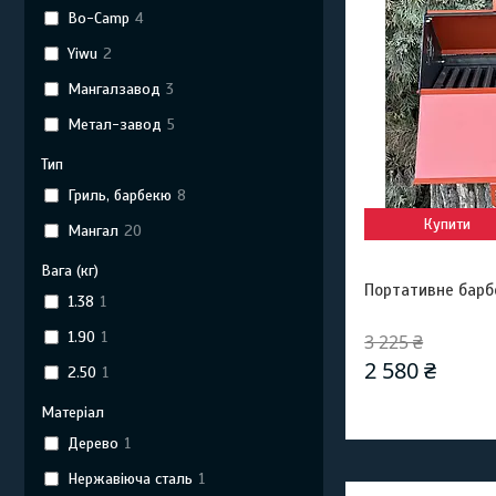
Bo-Camp
4
Yiwu
2
Мангалзавод
3
Метал-завод
5
Тип
Гриль, барбекю
8
Купити
Мангал
20
Вага (кг)
Портативне барб
1.38
1
1.90
1
3 225 ₴
2 580 ₴
2.50
1
Матеріал
Дерево
1
Нержавіюча сталь
1