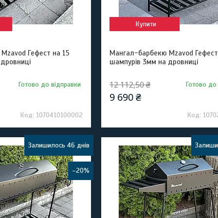
Купити
Mzavod Гефест на 15
Мангал-барбекю Mzavod Гефест
 дровниці
шампурів 3мм на дровниці
12 112,50 ₴
Готово до відправки
Готово до
9 690 ₴
1070410100002
1070
Залишилось 46 днів
Залиши
–20%