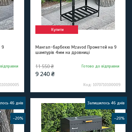
Купити
 9
Мангал-барбекю Mzavod Прометей на 9
шампурів 4мм на дровниці
11 550 ₴
 відправки
Готово до відправки
9 240 ₴
0110100005
1070710100009
лось 46 днів
Залишилось 46 днів
–20%
–20%