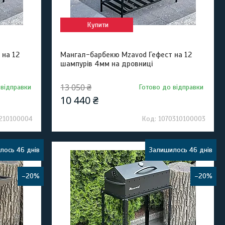
Купити
 на 12
Мангал-барбекю Mzavod Гефест на 12
шампурів 4мм на дровниці
13 050 ₴
 відправки
Готово до відправки
10 440 ₴
210100004
1070310100003
лось 46 днів
Залишилось 46 днів
–20%
–20%