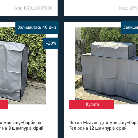
1079110007000
107
Залишилось 46 днів
Залиши
–20%
Купити
я мангалу-барбекю
Чохол Mzavod для мангалу-бар
 на 9 шампурів сірий
Геліос на 12 шампурів сірий