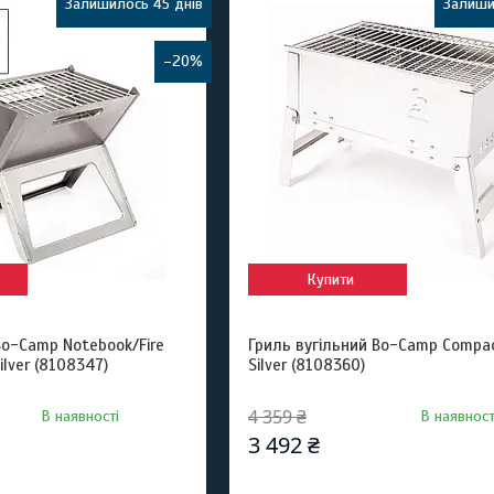
Залишилось 45 днів
Залиши
–20%
Купити
Bo-Camp Notebook/Fire
Гриль вугільний Bo-Camp Compac
ilver (8108347)
Silver (8108360)
4 359 ₴
В наявності
В наявност
3 492 ₴