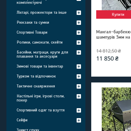
комплектуючі
Ліхтарі, прожектори та інше
Купити
Рюкзаки та сумки
Мангал-барбекю 
Спортивні Товари
шампурів 3мм на
Ролики, самокати, скейти
14 812,50 ₴
Басейни, матраци, круги для
плавання та аксесуари
11 850 ₴
Зимові товари та інвентар
Туризм та відпочинок
Тактичне снаярження
Настільні ігри, ігрові столи,
покер
Спортивний одяг та взуття
Сейфи
Захист слуху