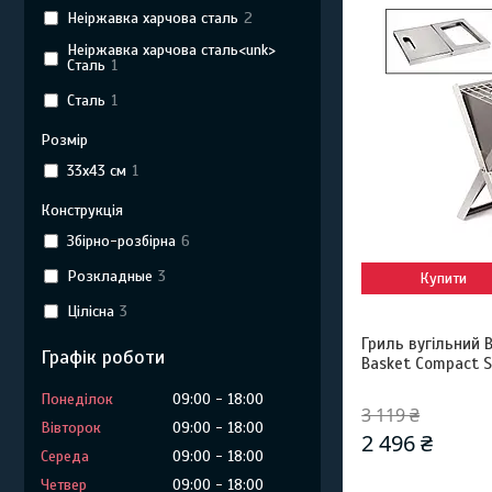
Неіржавка харчова сталь
2
Неіржавка харчова сталь<unk>
Сталь
1
Сталь
1
Розмір
33x43 см
1
Конструкція
Збірно-розбірна
6
Розкладные
3
Купити
Цілісна
3
Гриль вугільний 
Графік роботи
Basket Compact S
Понеділок
09:00
18:00
3 119 ₴
Вівторок
09:00
18:00
2 496 ₴
Середа
09:00
18:00
Четвер
09:00
18:00