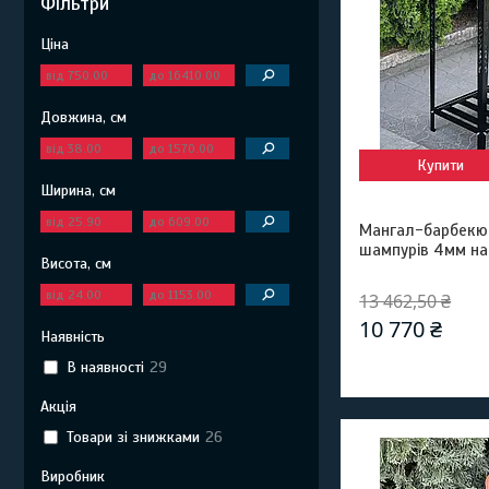
Фільтри
Ціна
Довжина, см
Купити
Ширина, см
Мангал-барбекю 
шампурів 4мм на
Висота, см
13 462,50 ₴
10 770 ₴
Наявність
В наявності
29
Акція
Товари зі знижками
26
Виробник