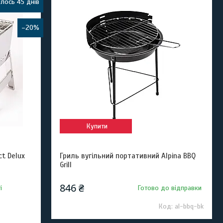
лось 45 днів
–20%
Купити
t Delux
Гриль вугільний портативний Alpina BBQ
Grill
846 ₴
і
Готово до відправки
al-bbq-bk