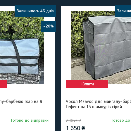
Залишилось 46 днів
Залиши
–20%
Купити
лу-барбекю Ікар на 9
Чохол Mzavod для мангалу-бар
Гефест на 15 шампурів сірий
2 063 ₴
Готово до відправки
Готово до
1 650 ₴