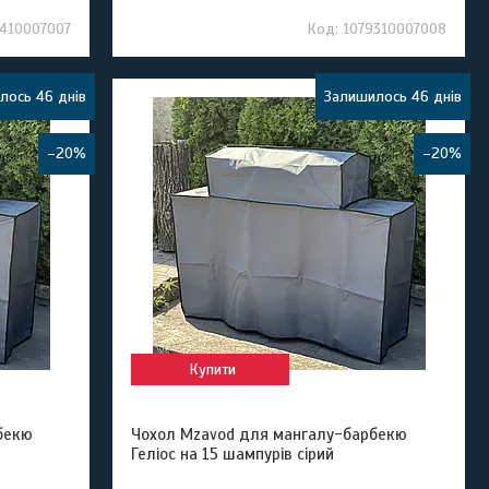
9410007007
1079310007008
лось 46 днів
Залишилось 46 днів
–20%
–20%
Купити
бекю
Чохол Mzavod для мангалу-барбекю
Геліос на 15 шампурів сірий