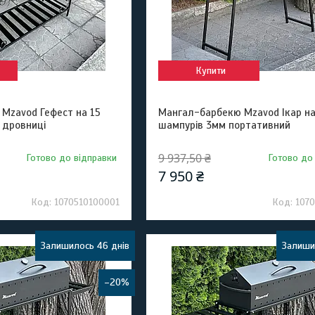
Купити
Mzavod Гефест на 15
Мангал-барбекю Mzavod Ікар на
 дровниці
шампурів 3мм портативний
9 937,50 ₴
Готово до відправки
Готово до
7 950 ₴
1070510100001
107
Залишилось 46 днів
Залиши
–20%