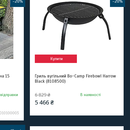
–20%
–20%
Купити
на 15
Гриль вугільний Bo-Camp Firebowl Harrow
Black (8108500)
6 829 ₴
 відправки
В наявності
5 466 ₴
1010100003